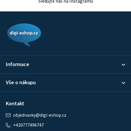
Sledujte nás na Instagramu
Z
á
p
a
t
í
Informace
Vše o nákupu
Kontakt
objednavky
@
digi-eshop.cz
+420777496747