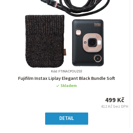
Kód: FTINACPOUZ03
Průměrné
Fujifilm Instax Liplay Elegant Black Bundle Soft
hodnocení
Skladem
produktu
je
499 Kč
0,0
412 Kč bez DPH
z
Měrná
5
cena:
DETAIL
hvězdiček.