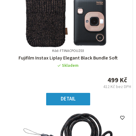
Kód: FTINACPOUZ03
Průměrné
Fujifilm Instax Liplay Elegant Black Bundle Soft
hodnocení
Skladem
produktu
je
499 Kč
0,0
412 Kč bez DPH
z
Měrná
5
cena:
DETAIL
hvězdiček.