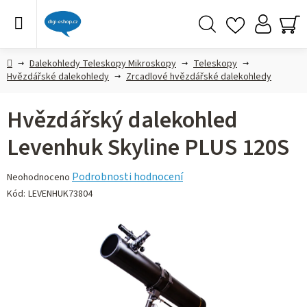
Přejít
na
obsah
Hledat
NÁ
KO
Domů
Dalekohledy Teleskopy Mikroskopy
Teleskopy
Hvězdářské dalekohledy
Zrcadlové hvězdářské dalekohledy
Hvězdářský dalekohled
Levenhuk Skyline PLUS 120S
Průměrné
Podrobnosti hodnocení
Neohodnoceno
hodnocení
Kód:
LEVENHUK73804
produktu
je
0,0
z 5
hvězdiček.