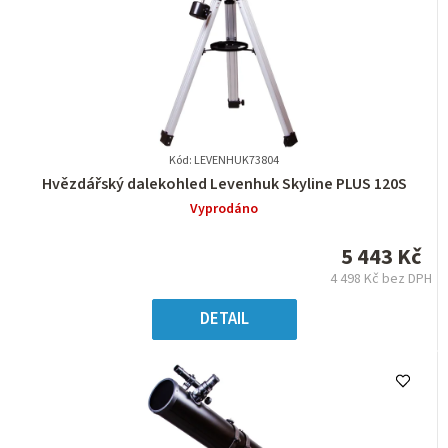
Kód: LEVENHUK73804
Průměrné
Hvězdářský dalekohled Levenhuk Skyline PLUS 120S
hodnocení
Vyprodáno
produktu
je
5 443 Kč
0,0
4 498 Kč bez DPH
z
Měrná
5
cena:
DETAIL
hvězdiček.