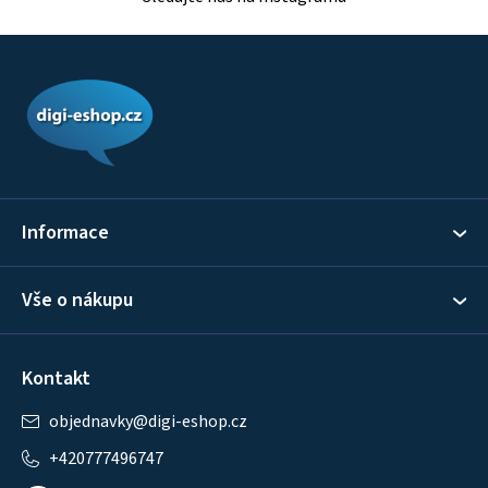
Z
á
p
a
t
í
Informace
Vše o nákupu
Kontakt
objednavky
@
digi-eshop.cz
+420777496747