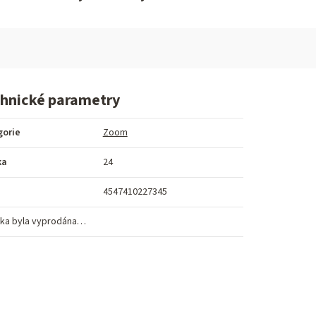
hnické parametry
gorie
Zoom
ka
24
4547410227345
ka byla vyprodána…