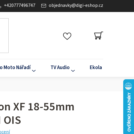
+420777496747
objednavky
@
digi-eshop.cz
NÁKUPNÍ
KOŠÍK
o Moto Nářadí
TV Audio
Ekola
Klima
inon XF 18-55mm
M OIS
ocení