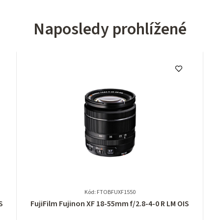
Naposledy prohlížené
Kód: FTOBFUXF1550
Průměrné
S
FujiFilm Fujinon XF 18-55mm f/2.8-4-0 R LM OIS
hodnocení