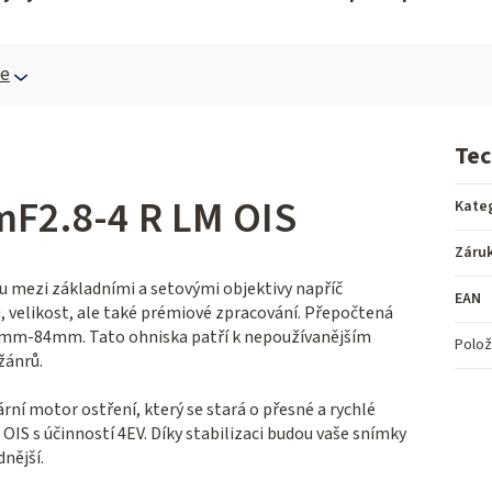
ce
Tec
F2.8-4 R LM OIS
Kate
Záru
 mezi základními a setovými objektivy napříč
EAN
 velikost, ale také prémiové zpracování. Přepočtená
27mm-84mm. Tato ohniska patří k nepoužívanějším
Polož
žánrů.
í motor ostření, který se stará o přesné a rychlé
 OIS s účinností 4EV. Díky stabilizaci budou vaše snímky
dnější.