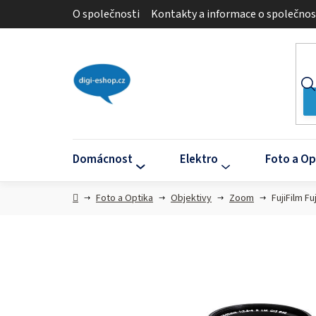
Přejít
O společnosti
Kontakty a informace o společnos
na
obsah
Domácnost
Elektro
Foto a Op
Domů
Foto a Optika
Objektivy
Zoom
FujiFilm F