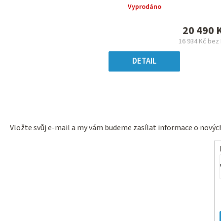
produktu
Vyprodáno
je
0,0
20 490 
z
16 934 Kč bez
5
Měrn
hvězdiček.
cena:
DETAIL
Vložte svůj e-mail a my vám budeme zasílat informace o nový