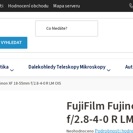
ti
Hodnocení obchodu
Mapa serveru
tika
Dalekohledy Teleskopy Mikroskopy
Aut
ujinon XF 18-55mm f/2.8-4-0 R LM OIS
FujiFilm Fuj
f/2.8-4-0 R L
Průměrné
Podrobnosti hodn
Neohodnoceno