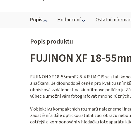
Popis
Hodnocení
Ostatní informa
FUJINON XF 18-55mm
FUJINON XF 18-55mmF2.8-4 R LM OIS se stal ikonou
značkami. Je dlouhodobě ceněn pro kvalitu snímků,
ohnisková vzdálenost na kinofilmové políčko je 
vůbec a umožní vám fotografovat mnoho různých 
V objektivu kompaktních rozmarů nalezneme lineárn
zaostření a dále optickou stabilizaci obrazu neboli
ostřejší a komponování v hledáčku fotoaparátu kli