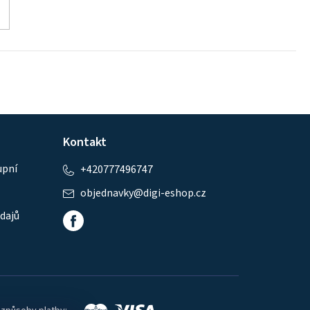
Kontakt
upní
+420777496747
objednavky
@
digi-eshop.cz
dajů