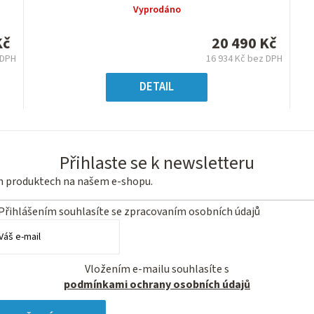
produktu
Vyprodáno
je
0,0
Kč
20 490 Kč
z
 DPH
16 934 Kč bez DPH
5
á
Měrná
hvězdiček.
cena:
DETAIL
Přihlaste se k newsletteru
ch produktech na našem e-shopu.
Přihlášením souhlasíte se
zpracovaním osobních údajů
Vložením e-mailu souhlasíte s
podmínkami ochrany osobních údajů