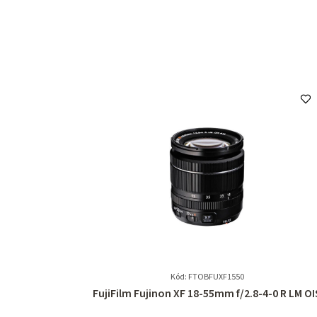
Kód: FTOBFUXF1550
Průměrné
FujiFilm Fujinon XF 18-55mm f/2.8-4-0 R LM OI
hodnocení