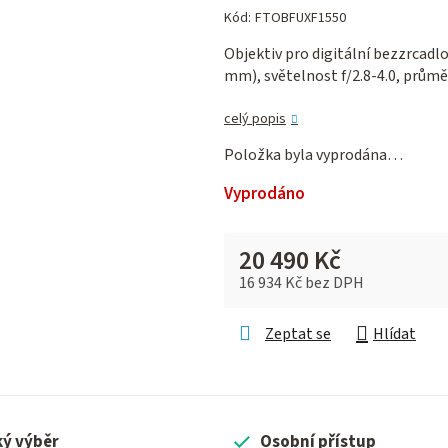
hodnocení
Kód:
FTOBFUXF1550
produktu
Objektiv pro digitální bezzrcadlo
je
mm), světelnost f/2.8-4.0, průměr
0,0
z 5
celý popis
hvězdiček.
Položka byla vyprodána…
Vyprodáno
20 490 Kč
16 934 Kč bez DPH
Měrná cena:
Zeptat se
Hlídat
ký výběr
Osobní přístup