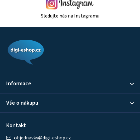
Sledujte nás na Instagramu
Z
á
p
a
t
í
Informace
Vše o nákupu
Kontakt
objednavky
@
digi-eshop.cz