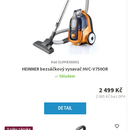
Kód: ELVYHEXXXX01
Průměrné
HEINNER bezsáčkový vysavač HVC-V750OR
hodnocení
Skladem
produktu
je
2 499 Kč
0,0
2 065 Kč bez DPH
z
Měrná
5
cena:
DETAIL
hvězdiček.
3 roky záruka