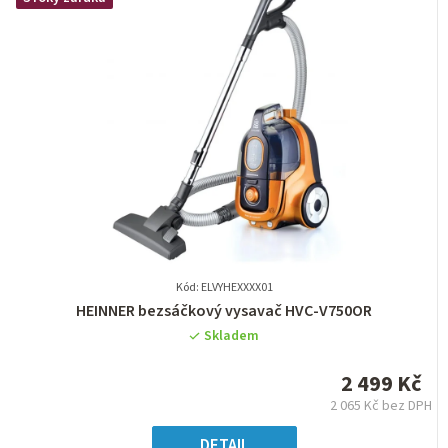
Kód: ELVYHEXXXX01
Průměrné
HEINNER bezsáčkový vysavač HVC-V750OR
hodnocení
Skladem
produktu
je
2 499 Kč
0,0
2 065 Kč bez DPH
z
Měrná
5
cena:
DETAIL