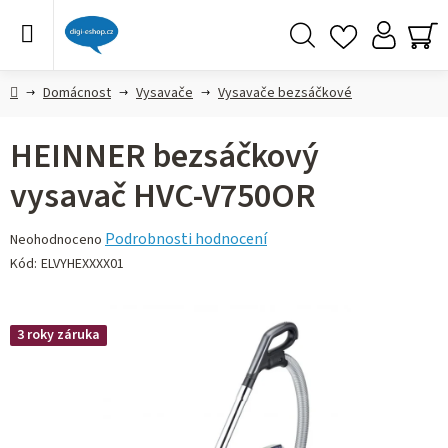
Přejít
na
obsah
Hledat
NÁ
KO
Domů
Domácnost
Vysavače
Vysavače bezsáčkové
HEINNER bezsáčkový
vysavač HVC-V750OR
Průměrné
Podrobnosti hodnocení
Neohodnoceno
hodnocení
Kód:
ELVYHEXXXX01
produktu
je
0,0
3 roky záruka
z 5
hvězdiček.