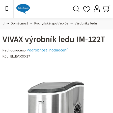
Přejít
na
obsah
Hledat
NÁ
KO
Domů
Domácnost
Kuchyňské spotřebiče
Výrobníky ledu
VIVAX výrobník ledu IM-122T
Průměrné
Podrobnosti hodnocení
Neohodnoceno
hodnocení
Kód:
ELLEVIXXXX27
produktu
je
0,0
z 5
hvězdiček.