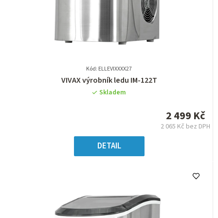
Kód: ELLEVIXXXX27
Průměrné
VIVAX výrobník ledu IM-122T
hodnocení
Skladem
produktu
je
2 499 Kč
0,0
2 065 Kč bez DPH
z
Měrná
5
cena:
DETAIL
hvězdiček.