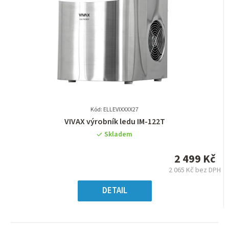
Kód: ELLEVIXXXX27
Průměrné
VIVAX výrobník ledu IM-122T
hodnocení
Skladem
produktu
je
2 499 Kč
0,0
2 065 Kč bez DPH
z
Měrná
5
cena:
DETAIL
hvězdiček.