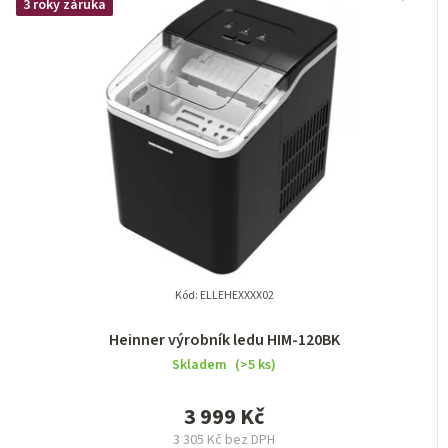
3 roky záruka
Kód:
ELLEHEXXXX02
Heinner výrobník ledu HIM-120BK
Skladem
(>5 ks)
3 999 Kč
3 305 Kč bez DPH