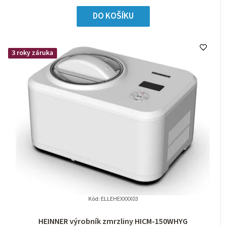
DO KOŠÍKU
3 roky záruka
Kód:
ELLEHEXXXX03
HEINNER výrobník zmrzliny HICM-150WHYG