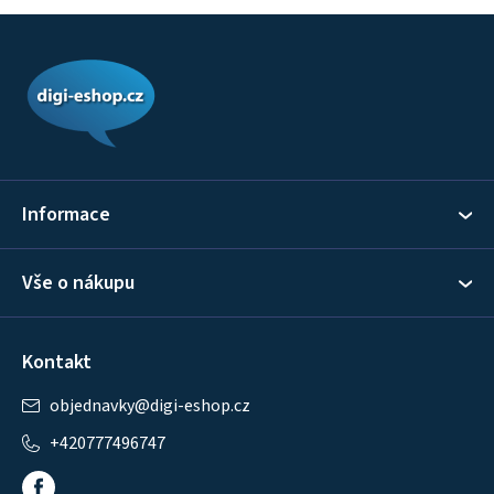
Z
á
p
a
t
í
Informace
Vše o nákupu
Kontakt
objednavky
@
digi-eshop.cz
+420777496747