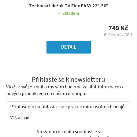
Průměrné
Technisat držák TV Flex EASY 22"-50"
hodnocení
Skladem
produktu
je
749 Kč
0,0
619 Kč bez DPH
z
Měrná
5
cena:
DETAIL
hvězdiček.
Přihlaste se k newsletteru
Vložte svůj e-mail a my vám budeme zasílat informace o
nových produktech na našem e-shopu.
Přihlášením souhlasíte se
zpracovaním osobních údajů
Vložením e-mailu souhlasíte s