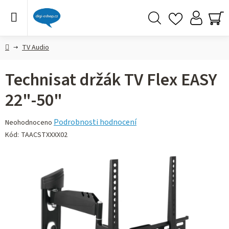
Přejít
na
obsah
Hledat
NÁ
KO
Domů
TV Audio
Technisat držák TV Flex EASY
22"-50"
Průměrné
Podrobnosti hodnocení
Neohodnoceno
hodnocení
Kód:
TAACSTXXXX02
produktu
je
0,0
z 5
hvězdiček.