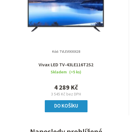
Kód:
TVLEVIXXXX28
Vivax LED TV-43LE116T2S2
Skladem
(>5 ks)
4 289 Kč
3 545 Kč bez DPH
DO KOŠÍKU
Naposledy prohlížené