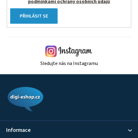
podmínkami ochrany osobních údajů
PŘIHLÁSIT SE
Sledujte nás na Instagramu
Z
á
p
a
t
í
Informace