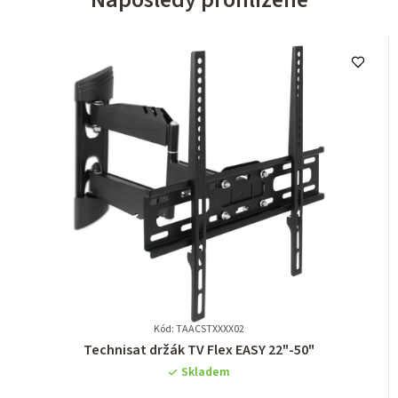
Kód: TAACSTXXXX02
Průměrné
Technisat držák TV Flex EASY 22"-50"
hodnocení
Skladem
produktu