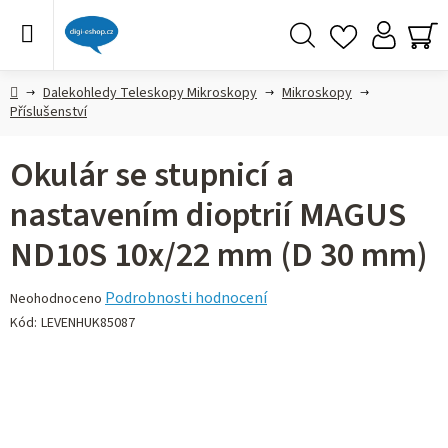
Přejít
na
obsah
Hledat
NÁ
KO
Domů
Dalekohledy Teleskopy Mikroskopy
Mikroskopy
Příslušenství
Okulár se stupnicí a
nastavením dioptrií MAGUS
ND10S 10х/22 mm (D 30 mm)
Průměrné
Podrobnosti hodnocení
Neohodnoceno
hodnocení
Kód:
LEVENHUK85087
produktu
je
0,0
z 5
hvězdiček.