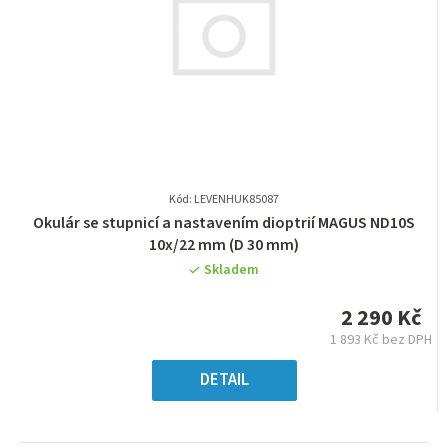
Kód: LEVENHUK85087
Průměrné
Okulár se stupnicí a nastavením dioptrií MAGUS ND10S
hodnocení
10х/22 mm (D 30 mm)
produktu
Skladem
je
0,0
2 290 Kč
z
1 893 Kč bez DPH
5
Měrná
hvězdiček.
cena:
DETAIL