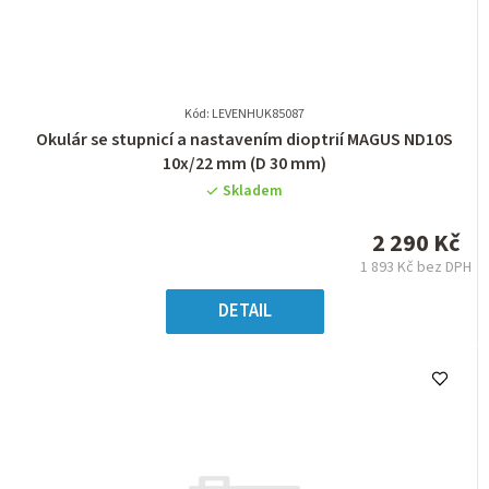
Kód: LEVENHUK85087
Průměrné
Okulár se stupnicí a nastavením dioptrií MAGUS ND10S
hodnocení
10х/22 mm (D 30 mm)
produktu
Skladem
je
0,0
2 290 Kč
z
1 893 Kč bez DPH
5
Měrná
hvězdiček.
cena:
DETAIL