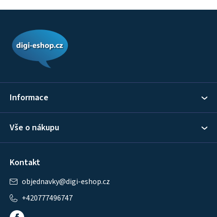
Z
á
p
a
t
í
Informace
Vše o nákupu
Kontakt
objednavky
@
digi-eshop.cz
+420777496747