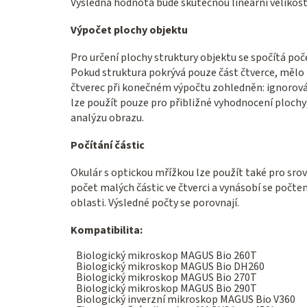
Výsledná hodnota bude skutečnou lineární velikost
Výpočet plochy objektu
Pro určení plochy struktury objektu se spočítá poč
Pokud struktura pokrývá pouze část čtverce, měl
čtverec při konečném výpočtu zohledněn: ignorová
lze použít pouze pro přibližné vyhodnocení plochy
analýzu obrazu.
Počítání částic
Okulár s optickou mřížkou lze použít také pro srovn
počet malých částic ve čtverci a vynásobí se počtem
oblasti. Výsledné počty se porovnají.
Kompatibilita:
Biologický mikroskop MAGUS Bio 260T
Biologický mikroskop MAGUS Bio DH260
Biologický mikroskop MAGUS Bio 270T
Biologický mikroskop MAGUS Bio 290T
Biologický inverzní mikroskop MAGUS Bio V360