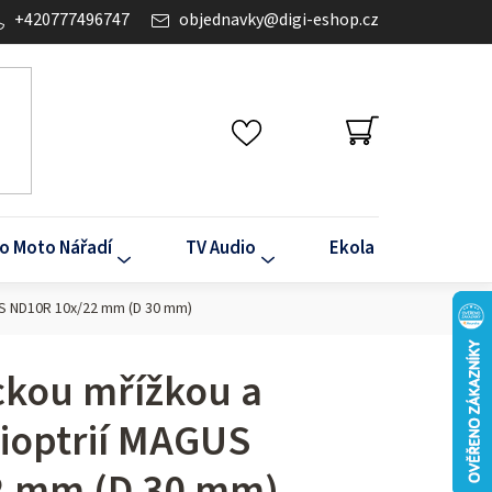
+420777496747
objednavky
@
digi-eshop.cz
NÁKUPNÍ
KOŠÍK
o Moto Nářadí
TV Audio
Ekola
Klima
US ND10R 10х/22 mm (D 30 mm)
ckou mřížkou a
ioptrií MAGUS
2 mm (D 30 mm)