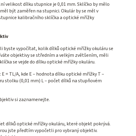
ní velikost dílku stupnice je 0,01 mm. Sklíčko by mělo
měl být zaměřen na stupnici. Okulár by se měl v
tupnice kalibračního sklíčka a optické mřížky
ktiv
 byste vypočítat, kolik dílků optické mřížky okuláru se
íváte objektivy se středním a velkým zvětšením, měli
klíčka se vejde do dílku optické mřížky okuláru.
 Е = ТL/A, kde E – hodnota dílku optické mřížky Т –
u stolku (0,01 mm) L – počet dílků na stupňovém
bjektiv si zaznamenejte.
et dílků optické mřížky okuláru, které objekt pokrývá.
ou jste předtím vypočetli pro vybraný objektiv.