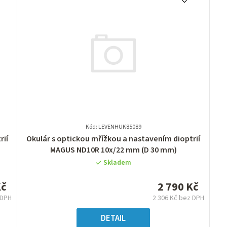
Kód: LEVENHUK85089
Průměrné
rií
Okulár s optickou mřížkou a nastavením dioptrií
hodnocení
MAGUS ND10R 10х/22 mm (D 30 mm)
produktu
Skladem
je
0,0
Kč
2 790 Kč
z
 DPH
2 306 Kč bez DPH
5
á
Měrná
hvězdiček.
:
cena:
DETAIL