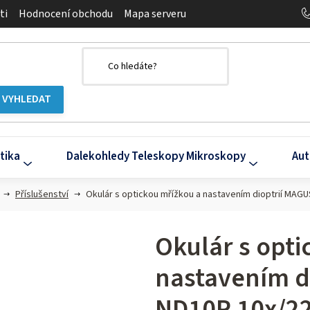
ti
Hodnocení obchodu
Mapa serveru
tika
Dalekohledy Teleskopy Mikroskopy
Aut
Příslušenství
Okulár s optickou mřížkou a nastavením dioptrií MAG
Okulár s opti
nastavením d
ND10R 10х/2