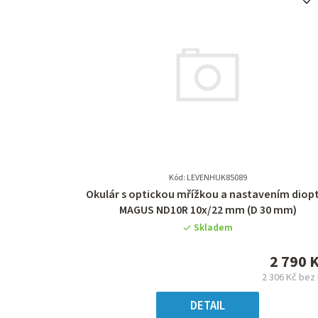
Kód: LEVENHUK85089
Průměrné
Okulár s optickou mřížkou a nastavením diopt
hodnocení
MAGUS ND10R 10х/22 mm (D 30 mm)
produktu
Skladem
je
0,0
2 790 
z
2 306 Kč bez
5
Měrn
hvězdiček.
cena
DETAIL