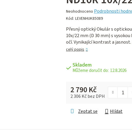
Průměrné
Podrobnosti hodn
Neohodnoceno
hodnocení
Kód:
LEVENHUK85089
produktu
Přesný optický Okulár s optick
je
10х/22 mm (D 30 mm) s vysokou 
0,0
očí. Vynikající kontrast a jasnost.
z 5
hvězdiček.
celý popis
Skladem
12.8.2026
2 790 Kč
2 306 Kč bez DPH
Měrná cena:
Zeptat se
Hlídat