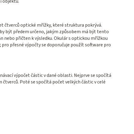
í objektu.
et čtverců optické mřížky, které struktura pokrývá.
o by být předem určeno, jakým způsobem má být tento
n nebo přičten k výsledku. Okulár s optickou mřížkou
; pro přesné výpočty se doporučuje použít software pro
ávací výpočet částic v dané oblasti. Nejprve se spočítá
 čtverců. Poté se spočítá počet velkých částic v celé