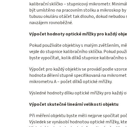
kalibrační sklíčko – stupnicový mikrometr. Minimál
být umístěno na pracovním stolku a mikroskop by 
tubusu okuláru otáčet tak dlouho, dokud nebudou s
navzájem rovnoběžné.
Výpočet hodnoty optické mřížky pro každý obje
Pokud používáte objektivy s malým zvětšením, měli
vejde do stupnice kalibračního sklíčka. Pokud použ
byste vypočítat, kolik dílků stupnice kalibračního s
Výpočet pro každý objektiv se provádí podle vzorce:
hodnota dělení stupně specifikovaná na mikrometr
mikrometru A – počet dílků optické mřížky.
Výsledné hodnoty dílku optické mřížky pro každý o
Výpočet skutečné lineární velikosti objektu
Při měření objektu byste měli nejprve spočítat poč
Výsledek se vynásobí hodnotou optické mřížky, kter