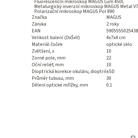
Fluorescenční mikroskop MAGUS Lum 450L
Metalurgický inverzní mikroskop MAGUS Metal V
Polarizační mikroskop MAGUS Pol 890
Značka
MAGUS
Záruka
2 roky
EAN
590555502543
Velikost balení (DxŠxV)
4x7x4 cm
Materiál čoček
optické sklo
Zvětšení, x
10
Zorné pole, mm
22
Oční reliéf, mm
10
Dioptrická korekce okuláru, dioptrií
±5D
Průměr tubusu, mm
30
Dělení optické mřížky, mm
0.1