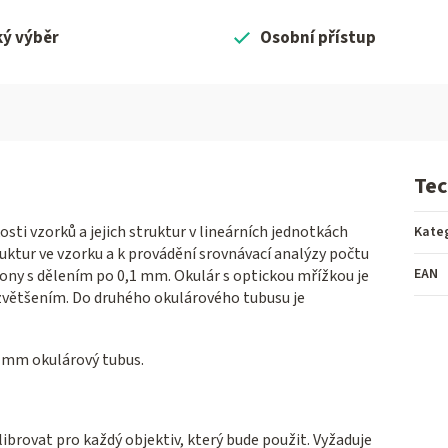
ký výběr
Osobní přístup
Tec
osti vzorků a jejich struktur v lineárních jednotkách
Kate
ktur ve vzorku a k provádění srovnávací analýzy počtu
EAN
clony s dělením po 0,1 mm. Okulár s optickou mřížkou je
většením. Do druhého okulárového tubusu je
0 mm okulárový tubus.
brovat pro každý objektiv, který bude použit. Vyžaduje