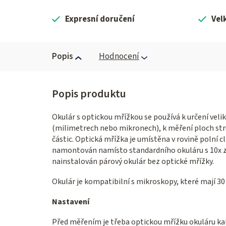
Expresní doručení
Vel
Popis
Hodnocení
Okulár s optickou mřížkou se používá k určení velik
(milimetrech nebo mikronech), k měření ploch stru
částic. Optická mřížka je umístěna v rovině polní 
namontován namísto standardního okuláru s 10x z
nainstalován párový okulár bez optické mřížky.
Okulár je kompatibilní s mikroskopy, které mají 3
Nastavení
Před měřením je třeba optickou mřížku okuláru kali