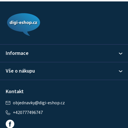
Z
á
p
a
t
í
Informace
Vše o nákupu
Kontakt
objednavky
@
digi-eshop.cz
+420777496747