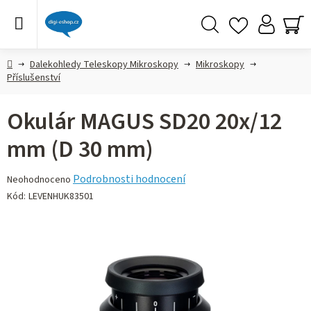
Přejít
na
obsah
Hledat
NÁ
KO
Domů
Dalekohledy Teleskopy Mikroskopy
Mikroskopy
Příslušenství
Okulár MAGUS SD20 20х/12
mm (D 30 mm)
Průměrné
Podrobnosti hodnocení
Neohodnoceno
hodnocení
Kód:
LEVENHUK83501
produktu
je
0,0
z 5
hvězdiček.