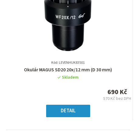
Kód: LEVENHUK83501
Průměrné
Okulár MAGUS SD20 20х/12 mm (D 30 mm)
hodnocení
Skladem
produktu
je
690 Kč
0,0
570 Kč bez DPH
z
Měrná
5
cena:
DETAIL
hvězdiček.