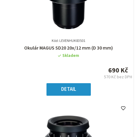
Kód: LEVENHUK83501
Průměrné
Okulár MAGUS SD20 20х/12 mm (D 30 mm)
hodnocení
Skladem
produktu
je
690 Kč
0,0
570 Kč bez DPH
z
Měrná
5
cena:
DETAIL
hvězdiček.