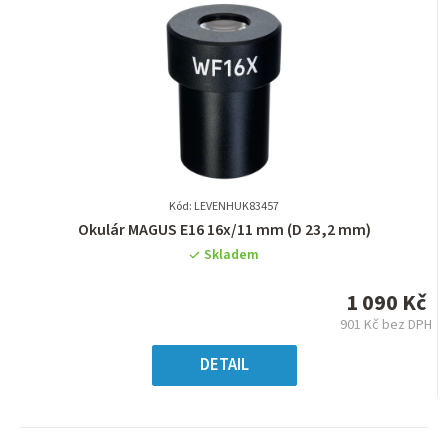
Kód: LEVENHUK83457
Průměrné
Okulár MAGUS E16 16x/11 mm (D 23,2 mm)
hodnocení
Skladem
produktu
je
1 090 Kč
0,0
901 Kč bez DPH
z
Měrná
5
cena:
DETAIL
hvězdiček.