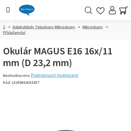
Přejít
na
obsah
Hledat
NÁ
KO
Domů
Dalekohledy Teleskopy Mikroskopy
Mikroskopy
Příslušenství
Okulár MAGUS E16 16x/11
mm (D 23,2 mm)
Průměrné
Podrobnosti hodnocení
Neohodnoceno
hodnocení
Kód:
LEVENHUK83457
produktu
je
0,0
z 5
hvězdiček.