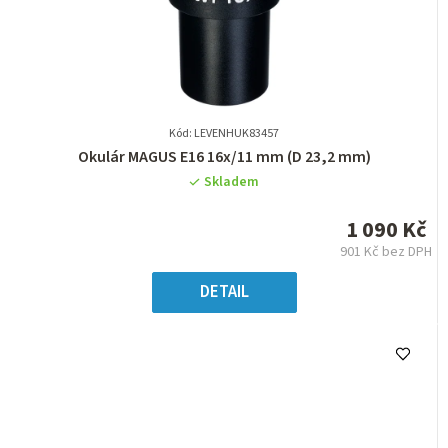
Kód: LEVENHUK83457
Průměrné
Okulár MAGUS E16 16x/11 mm (D 23,2 mm)
hodnocení
Skladem
produktu
je
1 090 Kč
0,0
901 Kč bez DPH
z
Měrná
5
cena:
DETAIL
hvězdiček.