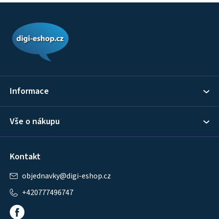
Z
á
p
a
t
í
Informace
Vše o nákupu
Kontakt
objednavky
@
digi-eshop.cz
+420777496747