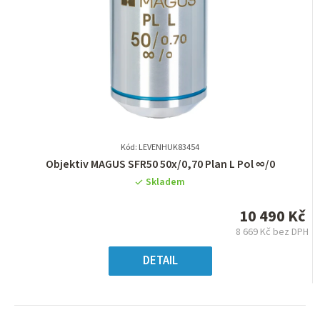
Kód: LEVENHUK83454
Průměrné
Objektiv MAGUS SFR50 50х/0,70 Plan L Pol ∞/0
hodnocení
Skladem
produktu
je
10 490 Kč
0,0
8 669 Kč bez DPH
z
Měrná
5
cena:
DETAIL
hvězdiček.