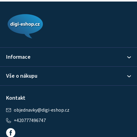
Z
á
p
a
t
í
Informace
Vše o nákupu
Kontakt
objednavky
@
digi-eshop.cz
+420777496747