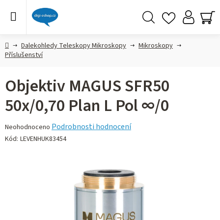
Přejít
na
obsah
Hledat
NÁ
KO
Domů
Dalekohledy Teleskopy Mikroskopy
Mikroskopy
Příslušenství
Objektiv MAGUS SFR50
50х/0,70 Plan L Pol ∞/0
Průměrné
Podrobnosti hodnocení
Neohodnoceno
hodnocení
Kód:
LEVENHUK83454
produktu
je
0,0
z 5
hvězdiček.