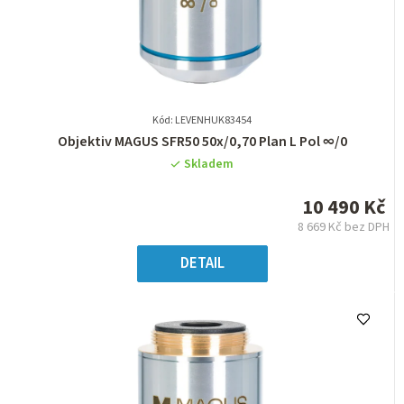
Kód: LEVENHUK83454
Průměrné
Objektiv MAGUS SFR50 50х/0,70 Plan L Pol ∞/0
hodnocení
Skladem
produktu
je
10 490 Kč
0,0
8 669 Kč bez DPH
z
Měrná
5
cena:
DETAIL
hvězdiček.