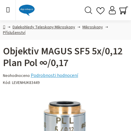
Přejít
na
obsah
Hledat
NÁ
KO
Domů
Dalekohledy Teleskopy Mikroskopy
Mikroskopy
Příslušenství
Objektiv MAGUS SF5 5х/0,12
Plan Pol ∞/0,17
Průměrné
Podrobnosti hodnocení
Neohodnoceno
hodnocení
Kód:
LEVENHUK83449
produktu
je
0,0
z 5
hvězdiček.