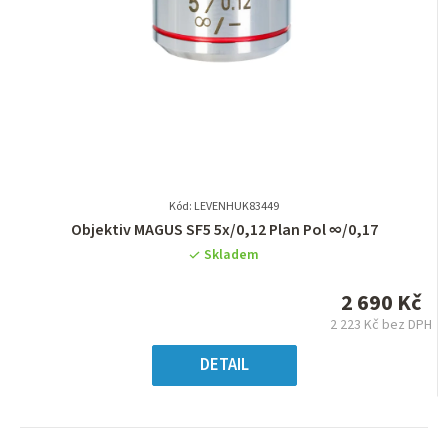
Kód: LEVENHUK83449
Průměrné
Objektiv MAGUS SF5 5х/0,12 Plan Pol ∞/0,17
hodnocení
Skladem
produktu
je
2 690 Kč
0,0
2 223 Kč bez DPH
z
Měrná
5
cena:
DETAIL
hvězdiček.