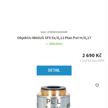
Kód: LEVENHUK83449
Průměrné
Objektiv MAGUS SF5 5х/0,12 Plan Pol ∞/0,17
hodnocení
Skladem
produktu
je
2 690 Kč
0,0
2 223 Kč bez DPH
z
Měrná
5
cena:
DETAIL
hvězdiček.