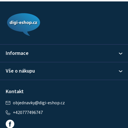
Z
á
p
a
t
í
Informace
Vše o nákupu
Kontakt
objednavky
@
digi-eshop.cz
+420777496747