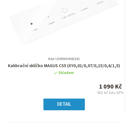
Kód: LEVENHUK82241
Průměrné
Kalibrační sklíčko MAGUS CS5 (XY0,01/0,07/0,15/0,6/1,5)
hodnocení
Skladem
produktu
je
1 090 Kč
0,0
901 Kč bez DPH
z
Měrná
5
cena:
DETAIL
hvězdiček.