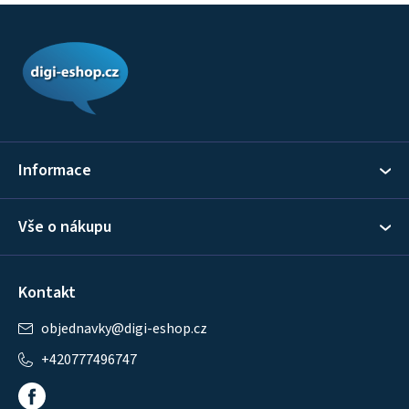
Z
á
p
a
t
í
Informace
Vše o nákupu
Kontakt
objednavky
@
digi-eshop.cz
+420777496747