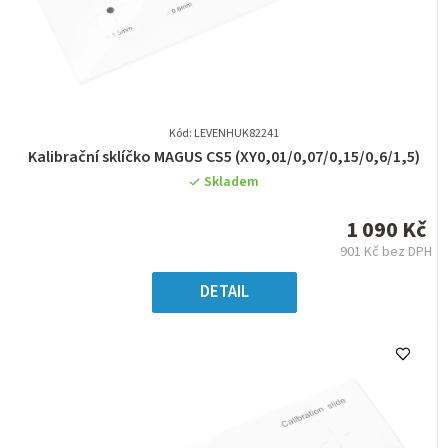
Kód: LEVENHUK82241
Průměrné
Kalibrační sklíčko MAGUS CS5 (XY0,01/0,07/0,15/0,6/1,5)
hodnocení
Skladem
produktu
je
1 090 Kč
0,0
901 Kč bez DPH
z
Měrná
5
cena:
DETAIL
hvězdiček.