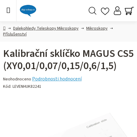
Přejít
na
obsah
Hledat
NÁ
KO
Domů
Dalekohledy Teleskopy Mikroskopy
Mikroskopy
Příslušenství
Kalibrační sklíčko MAGUS CS5
(XY0,01/0,07/0,15/0,6/1,5)
Průměrné
Podrobnosti hodnocení
Neohodnoceno
hodnocení
Kód:
LEVENHUK82241
produktu
je
0,0
z 5
hvězdiček.