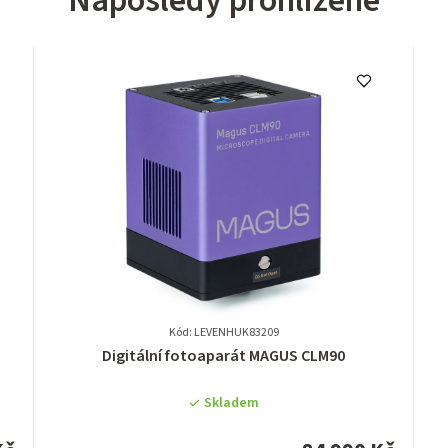
Naposledy prohlížené
Kód: LEVENHUK83209
Průměrné
Digitální fotoaparát MAGUS CLM90
hodnocení
produktu
Skladem
je
0,0