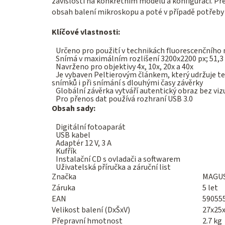
závislosti na konkrétním modelu a konfiguraci. 
obsah balení mikroskopu a poté v případě potřeby 
Klíčové vlastnosti:
Určeno pro použití v technikách fluorescenčníh
Snímá v maximálním rozlišení 3200x2200 px; 51,3 n
Navrženo pro objektivy 4x, 10x, 20x a 40x
Je vybaven Peltierovým článkem, který udržuje te
snímků i při snímání s dlouhými časy závěrky
Globální závěrka vytváří autentický obraz bez vizu
Pro přenos dat používá rozhraní USB 3.0
Obsah sady:
Digitální fotoaparát
USB kabel
Adaptér 12 V, 3 A
Kufřík
Instalační CD s ovladači a softwarem
Uživatelská příručka a záruční list
Značka
MAGU
Záruka
5 let
EAN
59055
Velikost balení (DxŠxV)
27x25
Přepravní hmotnost
2.7 kg