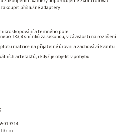
Před zakoupením kamery doporučujeme zkontrolovat
zakoupit příslušné adaptéry.
o mikroskopování a temného pole
ebo 133,8 snímků za sekundu, v závislosti na rozlišení
plotu matrice na přijatelné úrovni a zachovává kvalitu
álních artefaktů, i když je objekt v pohybu
S
55019314
x13 cm