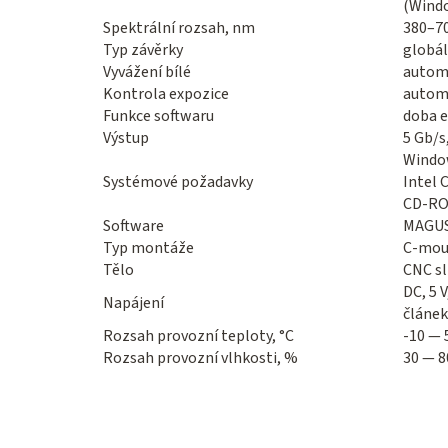
(Windo
Spektrální rozsah, nm
380–70
Typ závěrky
globál
Vyvážení bílé
autom
Kontrola expozice
autom
Funkce softwaru
doba e
Výstup
5 Gb/s
Window
Systémové požadavky
Intel 
CD-ROM
Software
MAGUS
Typ montáže
C-mou
Tělo
CNC sl
DC, 5 
Napájení
článek
Rozsah provozní teploty, °C
-10 — 
Rozsah provozní vlhkosti, %
30 — 8