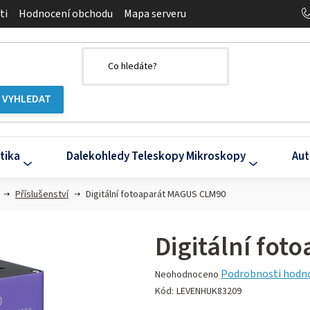
ti
Hodnocení obchodu
Mapa serveru
tika
Dalekohledy Teleskopy Mikroskopy
Aut
Příslušenství
Digitální fotoaparát MAGUS CLM90
Digitální fo
Průměrné
Podrobnosti hodn
Neohodnoceno
hodnocení
Kód:
LEVENHUK83209
produktu