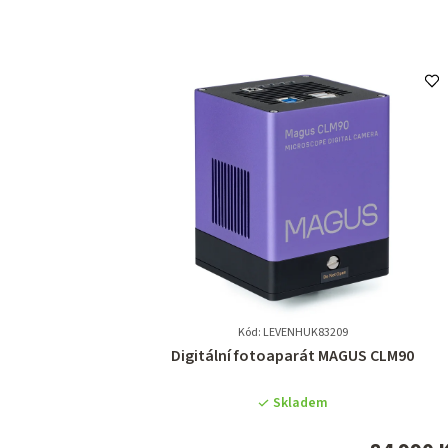
Kód: LEVENHUK83209
Průměrné
Digitální fotoaparát MAGUS CLM90
hodnocení
produktu
Skladem
je
0,0