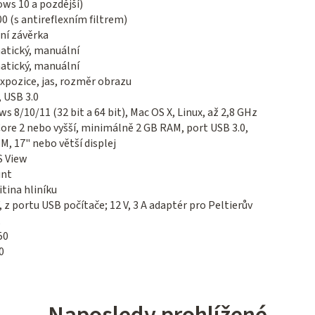
ws 10 a pozdější)
0 (s antireflexním filtrem)
ní závěrka
atický, manuální
atický, manuální
xpozice, jas, rozměr obrazu
, USB 3.0
s 8/10/11 (32 bit a 64 bit), Mac OS X, Linux, až 2,8 GHz
Core 2 nebo vyšší, minimálně 2 GB RAM, port USB 3.0,
, 17" nebo větší displej
 View
nt
itina hliníku
V, z portu USB počítače; 12 V, 3 A adaptér pro Peltierův
50
0