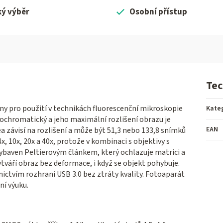
ký výběr
Osobní přístup
Tec
y pro použití v technikách fluorescenční mikroskopie
Kate
chromatický a jeho maximální rozlišení obrazu je
EAN
 závisí na rozlišení a může být 51,3 nebo 133,8 snímků
x, 10x, 20x a 40x, protože v kombinaci s objektivy s
ybaven Peltierovým článkem, který ochlazuje matrici a
ytváří obraz bez deformace, i když se objekt pohybuje.
ictvím rozhraní USB 3.0 bez ztráty kvality. Fotoaparát
ní výuku.