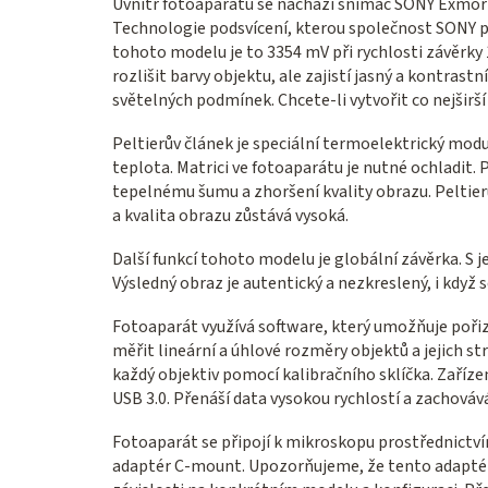
Uvnitř fotoaparátu se nachází snímač SONY Exmor C
Technologie podsvícení, kterou společnost SONY pou
tohoto modelu je to 3354 mV při rychlosti závěr
rozlišit barvy objektu, ale zajistí jasný a kontras
světelných podmínek. Chcete-li vytvořit co nejširší
Peltierův článek je speciální termoelektrický modul
teplota. Matrici ve fotoaparátu je nutné ochladit.
tepelnému šumu a zhoršení kvality obrazu. Peltier
a kvalita obrazu zůstává vysoká.
Další funkcí tohoto modelu je globální závěrka. S 
Výsledný obraz je autentický a nezkreslený, i když 
Fotoaparát využívá software, který umožňuje pořizo
měřit lineární a úhlové rozměry objektů a jejich s
každý objektiv pomocí kalibračního sklíčka. Zaříze
USB 3.0. Přenáší data vysokou rychlostí a zachováv
Fotoaparát se připojí k mikroskopu prostřednictví
adaptér C-mount. Upozorňujeme, že tento adaptér 