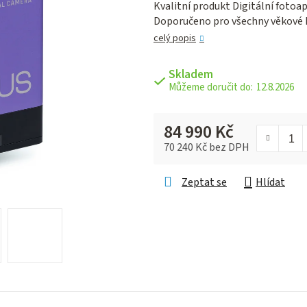
Kvalitní produkt Digitální fotoa
je
Doporučeno pro všechny věkové 
0,0
z 5
celý popis
hvězdiček.
Skladem
12.8.2026
84 990 Kč
70 240 Kč bez DPH
Měrná cena:
Zeptat se
Hlídat