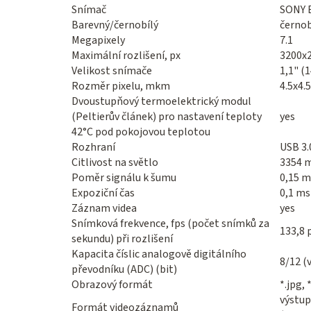
Snímač
SONY 
Barevný/černobílý
černob
Megapixely
7.1
Maximální rozlišení, px
3200x
Velikost snímače
1,1" (
Rozměr pixelu, mkm
4.5x4.5
Dvoustupňový termoelektrický modul
(Peltierův článek) pro nastavení teploty
yes
42°C pod pokojovou teplotou
Rozhraní
USB 3.
Citlivost na světlo
3354 m
Poměr signálu k šumu
0,15 m
Expoziční čas
0,1 ms
Záznam videa
yes
Snímková frekvence, fps (počet snímků za
133,8 
sekundu) při rozlišení
Kapacita číslic analogově digitálního
8/12 (
převodníku (ADC) (bit)
Obrazový formát
*.jpg, 
výstup
Formát videozáznamů