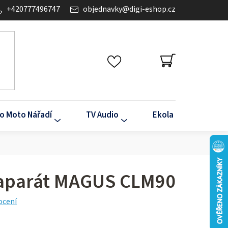
+420777496747
objednavky
@
digi-eshop.cz
NÁKUPNÍ
KOŠÍK
o Moto Nářadí
TV Audio
Ekola
Klima
toaparát MAGUS CLM90
ocení