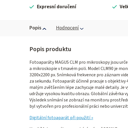
Expresní doručení
Vel
Popis
Hodnocení
Fotoaparáty MAGUS CLM pro mikroskopy jsou určen
a mikroskopie v tmavém poli. Model CLM90 je mono
3200x2200 px. Snímková frekvence pro záznam videa
za sekundu. Fotoaparát účinně pracuje s objektivy 4
malým zvětšením lépe zachycuje malé detaily. Je v
udržuje vysokou kvalitu obrazu. Globální závěrka v
Výsledek snímání se zobrazí na monitoru prostředn
byl vytvořen pro profesionální práci nebo univerzit
Digitální fotoaparát při použití »