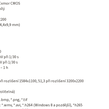
Exmor CMOS
ílý
2200
14,4x9,9 mm)
0
V při 1/30 s
V při 1/30 s
 – 1 h
při rozlišení 1584x1100, 51,3 při rozlišení 3200x2200
volitelná)
*.bmp, *.png, *.tif
: *.wmv, *.avi, *.h264 (Windows 8 a pozdější), *h265