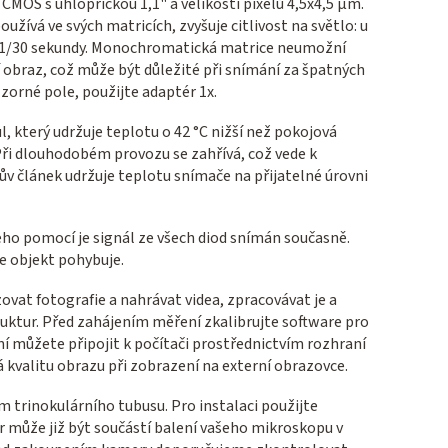
MOS s úhlopříčkou 1,1" a velikostí pixelů 4,5x4,5 μm.
žívá ve svých matricích, zvyšuje citlivost na světlo: u
ky 1/30 sekundy. Monochromatická matrice neumožní
tní obraz, což může být důležité při snímání za špatných
 zorné pole, použijte adaptér 1x.
, který udržuje teplotu o 42 °C nižší než pokojová
 Při dlouhodobém provozu se zahřívá, což vede k
ův článek udržuje teplotu snímače na přijatelné úrovni
jeho pomocí je signál ze všech diod snímán současně.
se objekt pohybuje.
vat fotografie a nahrávat videa, zpracovávat je a
truktur. Před zahájením měření zkalibrujte software pro
ní můžete připojit k počítači prostřednictvím rozhraní
á kvalitu obrazu při zobrazení na externí obrazovce.
m trinokulárního tubusu. Pro instalaci použijte
může již být součástí balení vašeho mikroskopu v