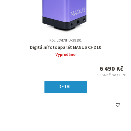
Kód: LEVENHUK83191
Průměrné
Digitální fotoaparát MAGUS CHD10
hodnocení
Vyprodáno
produktu
je
6 490 Kč
0,0
5 364 Kč bez DPH
z
Měrná
5
cena:
DETAIL
hvězdiček.