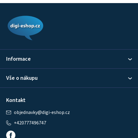
Z
á
p
a
t
í
Informace
Vše o nákupu
Kontakt
objednavky
@
digi-eshop.cz
+420777496747