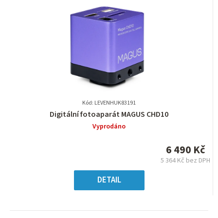
Kód: LEVENHUK83191
Průměrné
Digitální fotoaparát MAGUS CHD10
hodnocení
Vyprodáno
produktu
je
6 490 Kč
0,0
5 364 Kč bez DPH
z
Měrná
5
cena:
DETAIL
hvězdiček.