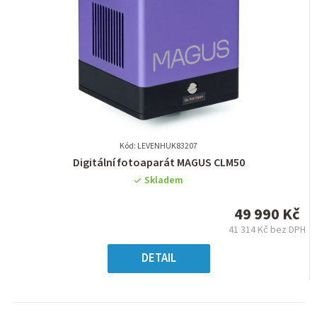
Kód: LEVENHUK83207
Průměrné
Digitální fotoaparát MAGUS CLM50
hodnocení
Skladem
produktu
je
49 990 Kč
0,0
41 314 Kč bez DPH
z
Měrná
5
cena:
DETAIL
hvězdiček.