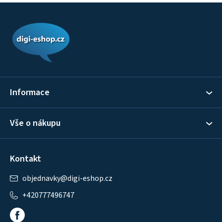
Z
á
p
a
t
í
Informace
Vše o nákupu
Kontakt
objednavky
@
digi-eshop.cz
+420777496747