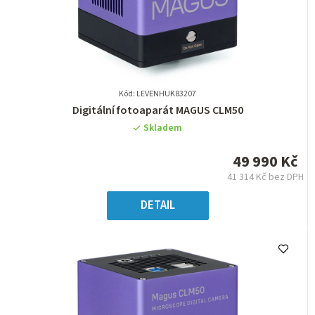
Kód: LEVENHUK83207
Průměrné
Digitální fotoaparát MAGUS CLM50
hodnocení
Skladem
produktu
je
49 990 Kč
0,0
41 314 Kč bez DPH
z
Měrná
5
cena:
DETAIL
hvězdiček.