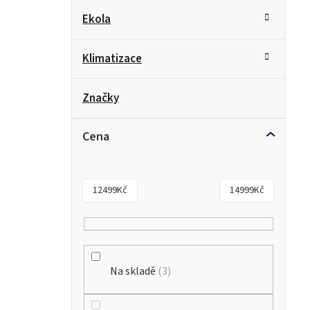
Ekola
Klimatizace
Značky
Cena
12499
Kč
14999
Kč
Na skladě
3