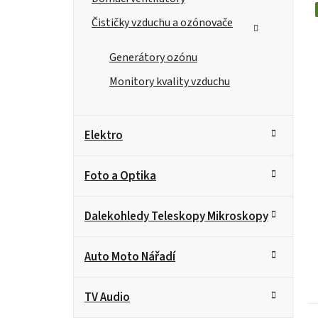
n
e
Čističky vzduchu a ozónovače
l
Generátory ozónu
Monitory kvality vzduchu
Elektro
Foto a Optika
Dalekohledy Teleskopy Mikroskopy
Auto Moto Nářadí
TV Audio