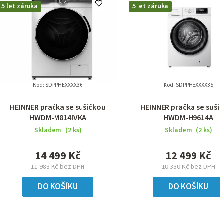
5 let záruka
5 let záruka
Kód:
SDPPHEXXXX36
Kód:
SDPPHEXXXX35
HEINNER pračka se sušičkou
HEINNER pračka se suš
HWDM-M814IVKA
HWDM-H9614A
Skladem
(2 ks)
Skladem
(2 ks)
14 499 Kč
12 499 Kč
11 983 Kč bez DPH
10 330 Kč bez DPH
DO KOŠÍKU
DO KOŠÍKU