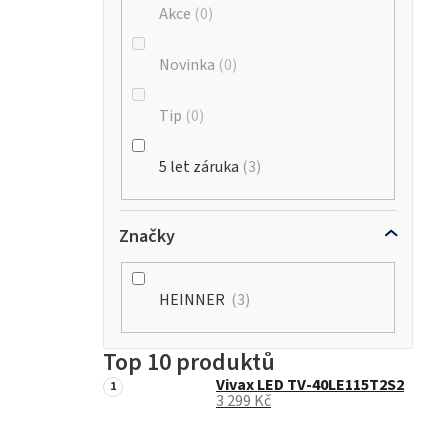
Akce
0
Novinka
0
Tip
0
5 let záruka
3
Značky
HEINNER
3
Top 10 produktů
Vivax LED TV-40LE115T2S2
3 299 Kč