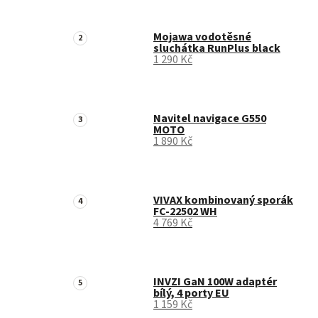
Mojawa vodotěsné
sluchátka RunPlus black
1 290 Kč
Navitel navigace G550
MOTO
1 890 Kč
VIVAX kombinovaný sporák
FC-22502 WH
4 769 Kč
INVZI GaN 100W adaptér
bílý, 4 porty EU
1 159 Kč