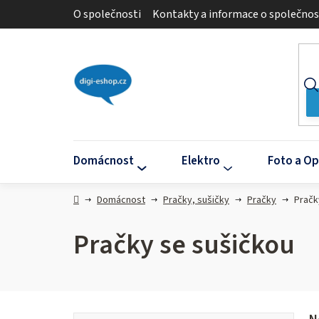
Přejít
O společnosti
Kontakty a informace o společnos
na
obsah
Domácnost
Elektro
Foto a Op
Domů
Domácnost
Pračky, sušičky
Pračky
Pračk
Pračky se sušičkou