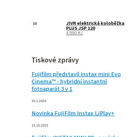
JIVR elektrická koloběžka
PLUS JSP 120
4 990 Kč
Tiskové zprávy
Fujifilm představil instax mini Evo
Cinema™ - hybridní instantní
fotoaparát 3 v 1
30.1.2026
Novinka FujiFilm Instax LiPlay+
15.10.2025