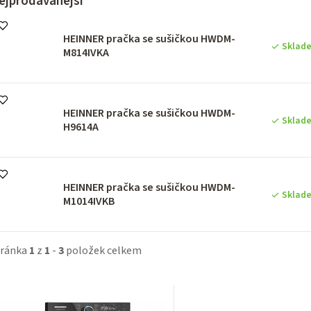
ejprodávanější
HEINNER pračka se sušičkou HWDM-
Sklad
M814IVKA
HEINNER pračka se sušičkou HWDM-
Sklad
H9614A
HEINNER pračka se sušičkou HWDM-
Sklad
M1014IVKB
tránka
1
z
1
-
3
položek celkem