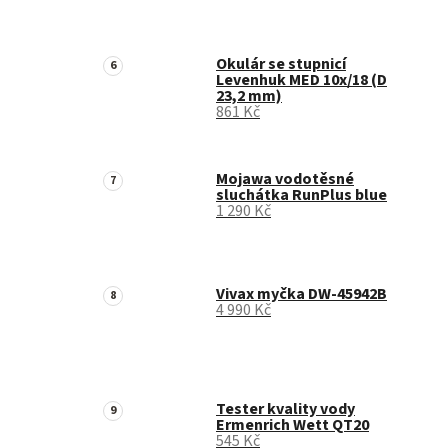
Okulár se stupnicí
Levenhuk MED 10x/18 (D
23,2 mm)
861 Kč
Mojawa vodotěsné
sluchátka RunPlus blue
1 290 Kč
Vivax myčka DW-45942B
4 990 Kč
Tester kvality vody
Ermenrich Wett QT20
545 Kč