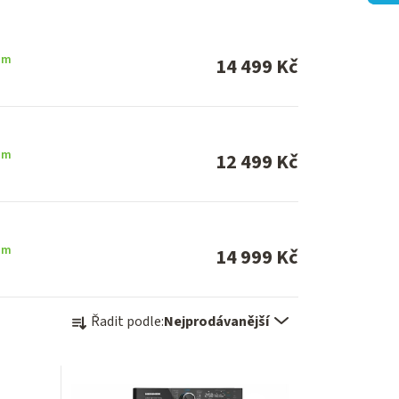
em
14 499 Kč
em
12 499 Kč
em
14 999 Kč
Ř
Řadit podle:
Nejprodávanější
a
z