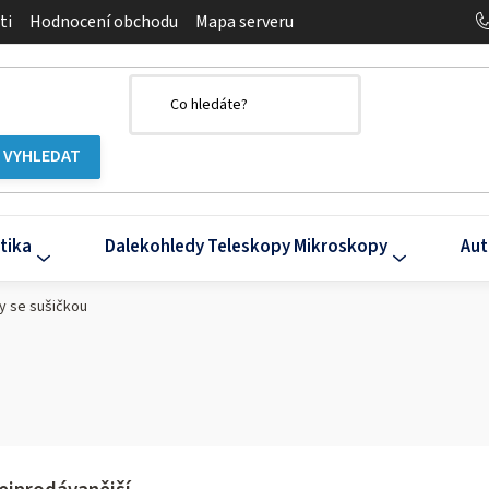
ti
Hodnocení obchodu
Mapa serveru
tika
Dalekohledy Teleskopy Mikroskopy
Aut
y se sušičkou