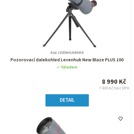
Kód: LEVENHUK85934
Průměrné
Pozorovací dalekohled Levenhuk New Blaze PLUS 100
hodnocení
Skladem
produktu
je
8 990 Kč
0,0
7 430 Kč bez DPH
z
Měrná
5
cena:
DETAIL
hvězdiček.