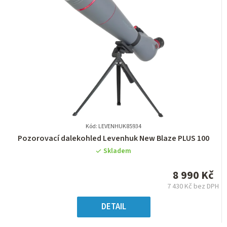
Kód: LEVENHUK85934
Průměrné
Pozorovací dalekohled Levenhuk New Blaze PLUS 100
hodnocení
Skladem
produktu
je
8 990 Kč
0,0
7 430 Kč bez DPH
z
Měrná
5
cena:
DETAIL
hvězdiček.