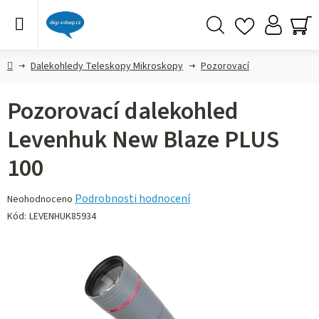
Přejít
na
obsah
Hledat
NÁ
KO
Domů
Dalekohledy Teleskopy Mikroskopy
Pozorovací
Pozorovací dalekohled
Levenhuk New Blaze PLUS
100
Průměrné
Podrobnosti hodnocení
Neohodnoceno
hodnocení
Kód:
LEVENHUK85934
produktu
je
0,0
z 5
hvězdiček.