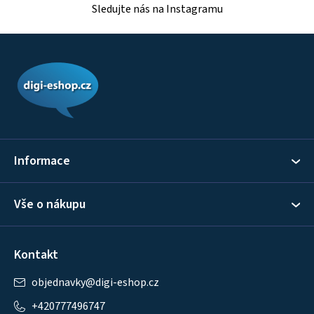
Sledujte nás na Instagramu
Z
á
p
a
t
í
Informace
Vše o nákupu
Kontakt
objednavky
@
digi-eshop.cz
+420777496747