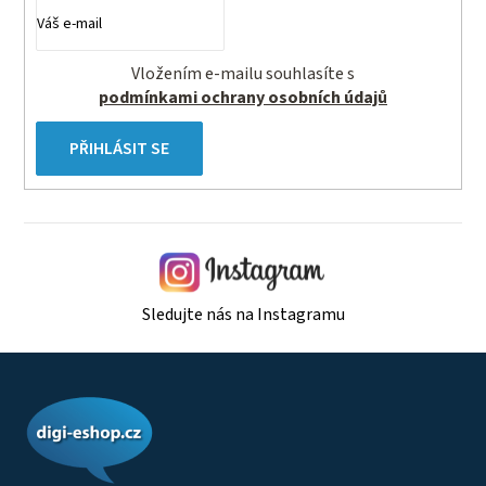
Vložením e-mailu souhlasíte s
podmínkami ochrany osobních údajů
PŘIHLÁSIT SE
Sledujte nás na Instagramu
Z
á
p
a