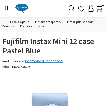
Přejít
na
obsah
Hledat
NÁ
KO
Domů
Foto a Optika
Instax fotoaparáty
Instax příslušenství
Pouzdra
Pouzdra pro Mini
Fujifilm Instax Mini 12 case
Pastel Blue
Průměrné
Podrobnosti hodnocení
Neohodnoceno
hodnocení
Kód:
FTINACPOUZ92
produktu
je
0,0
z 5
hvězdiček.