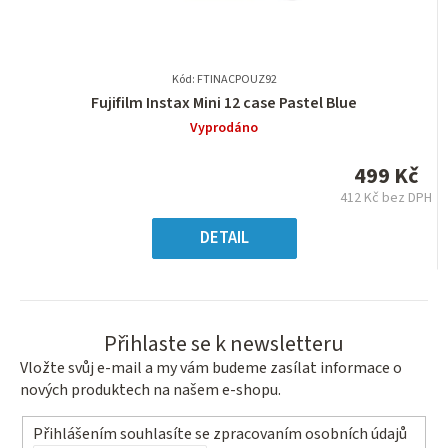
Kód: FTINACPOUZ92
Průměrné
Fujifilm Instax Mini 12 case Pastel Blue
hodnocení
Vyprodáno
produktu
je
499 Kč
0,0
412 Kč bez DPH
z
Měrná
5
cena:
DETAIL
hvězdiček.
Přihlaste se k newsletteru
Vložte svůj e-mail a my vám budeme zasílat informace o
nových produktech na našem e-shopu.
Přihlášením souhlasíte se
zpracovaním osobních údajů