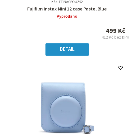
Kód: FTINACPOUZ92
Průměrné
Fujifilm Instax Mini 12 case Pastel Blue
hodnocení
Vyprodáno
produktu
je
499 Kč
0,0
412 Kč bez DPH
z
Měrná
5
cena:
DETAIL
hvězdiček.