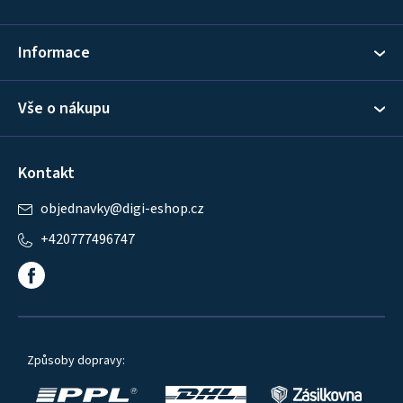
t
í
Informace
Vše o nákupu
Kontakt
objednavky
@
digi-eshop.cz
+420777496747
Způsoby dopravy: