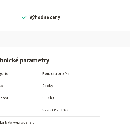
Výhodné ceny
hnické parametry
gorie
Pouzdra pro Mini
ka
2 roky
nost
0.17 kg
8720094751948
ka byla vyprodána…