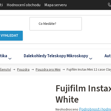
ti
Hodnocení obchodu
Mapa serveru
tika
Dalekohledy Teleskopy Mikroskopy
Aut
ušenství
Pouzdra
Pouzdra pro Mini
Fujifilm Instax Mini 12 case Cl
Fujifilm Insta
White
Průměrné
Podrobnosti hodn
Neohodnoceno