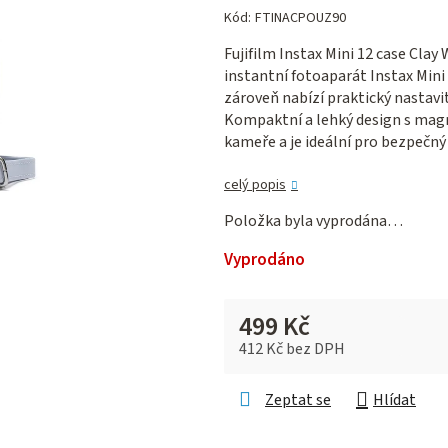
hodnocení
Kód:
FTINACPOUZ90
produktu
Fujifilm Instax Mini 12 case Clay
je
instantní fotoaparát Instax Mini
0,0
zároveň nabízí praktický nastav
z 5
Kompaktní a lehký design s mag
hvězdiček.
kameře a je ideální pro bezpečný
celý popis
Položka byla vyprodána…
Vyprodáno
499 Kč
412 Kč bez DPH
Měrná cena:
Zeptat se
Hlídat