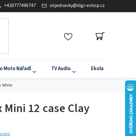
+420777496747
objednavky
@
digi-eshop.cz
NÁKUPNÍ
KOŠÍK
o Moto Nářadí
TV Audio
Ekola
Klima
ay White
x Mini 12 case Clay
ocení