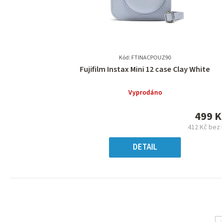
Kód: FTINACPOUZ90
Průměrné
Fujifilm Instax Mini 12 case Clay White
hodnocení
produktu
Vyprodáno
je
0,0
499 K
z
412 Kč bez
5
Měr
hvězdiček.
cena
DETAIL