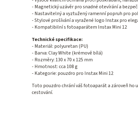
- Magnetický uzávěr pro snadné otevírání a bezpeč
- Nastavitelný a vyztužený ramenní popruh pro p
- Stylové prošívání a vyražené logo Instax pro ele
- Kompatibilní s fotoaparátem Instax Mini 12
Technické specifikace:
- Materiál: polyuretan (PU)
- Barva: Clay White (krémově bílá)
- Rozměry: 130 x 70 x 125 mm
- Hmotnost: cca 108 g
- Kategorie: pouzdro pro Instax Mini 12
Toto pouzdro chrání váš fotoaparát a zároveň ho 
cestování.