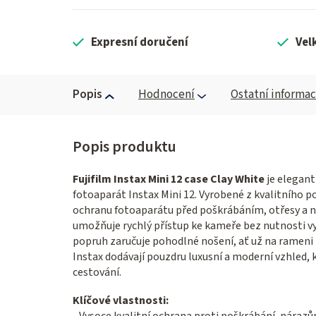
Expresní doručení
Vel
Popis
Hodnocení
Ostatní informa
Fujifilm Instax Mini 12 case Clay White
je elegant
fotoaparát Instax Mini 12. Vyrobené z kvalitního 
ochranu fotoaparátu před poškrábáním, otřesy a 
umožňuje rychlý přístup ke kameře bez nutnosti v
popruh zaručuje pohodlné nošení, ať už na rameni 
Instax dodávají pouzdru luxusní a moderní vzhled, 
cestování.
Klíčové vlastnosti:
- Vysoce kvalitní ochrana proti poškrábání, náraz