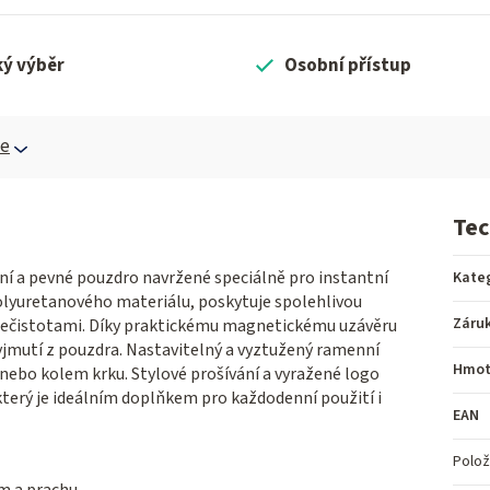
ký výběr
Osobní přístup
ce
Tec
ní a pevné pouzdro navržené speciálně pro instantní
Kate
polyuretanového materiálu, poskytuje spolehlivou
Záru
nečistotami. Díky praktickému magnetickému uzávěru
yjmutí z pouzdra. Nastavitelný a vyztužený ramenní
Hmot
nebo kolem krku. Stylové prošívání a vyražené logo
který je ideálním doplňkem pro každodenní použití i
EAN
Polož
ům a prachu