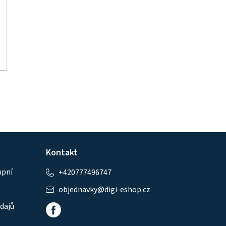
Kontakt
upní
+420777496747
objednavky
@
digi-eshop.cz
dajů