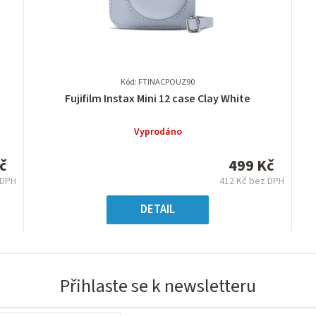
Kód: FTINACPOUZ90
Průměrné
Fujifilm Instax Mini 12 case Clay White
hodnocení
produktu
Vyprodáno
je
0,0
č
499 Kč
z
 DPH
412 Kč bez DPH
5
ná
Měrná
hvězdiček.
:
cena:
DETAIL
Přihlaste se k newsletteru