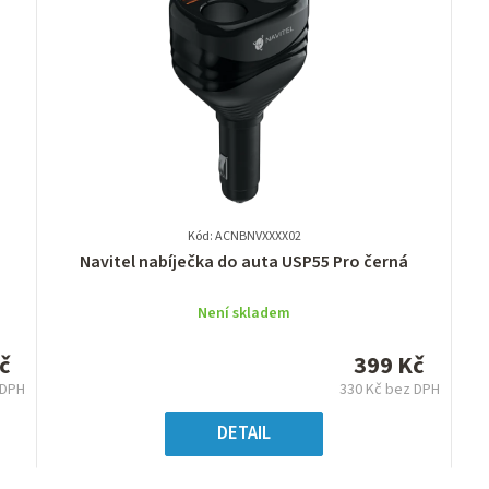
Kód: ACNBNVXXXX02
Průměrné
Navitel nabíječka do auta USP55 Pro černá
hodnocení
produktu
Není skladem
je
0,0
č
399 Kč
z
 DPH
330 Kč bez DPH
5
ná
Měrná
hvězdiček.
:
cena:
DETAIL