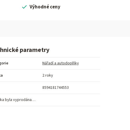
Výhodné ceny
hnické parametry
gorie
Nářadí a autodoplňky
ka
2 roky
8594181744553
ka byla vyprodána…