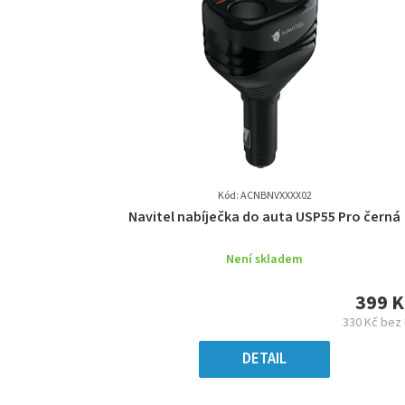
Kód: ACNBNVXXXX02
Průměrné
Navitel nabíječka do auta USP55 Pro černá
hodnocení
produktu
Není skladem
je
0,0
399 K
z
330 Kč bez
5
Měr
hvězdiček.
cena
DETAIL