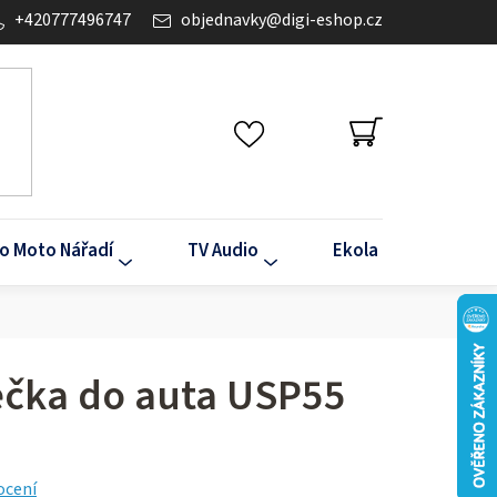
+420777496747
objednavky
@
digi-eshop.cz
NÁKUPNÍ
KOŠÍK
o Moto Nářadí
TV Audio
Ekola
Klima
ječka do auta USP55
ocení