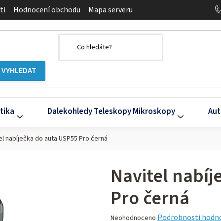
ti
Hodnocení obchodu
Mapa serveru
tika
Dalekohledy Teleskopy Mikroskopy
Aut
el nabíječka do auta USP55 Pro černá
Navitel nabí
Pro černá
Průměrné
Podrobnosti hodn
Neohodnoceno