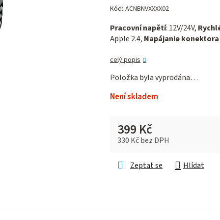
hodnocení
Kód:
ACNBNVXXXX02
produktu
Pracovní napětí
: 12V/24V,
Rychlé
je
Apple 2.4,
Napájanie konektora
0,0
z 5
celý popis
hvězdiček.
Položka byla vyprodána…
Není skladem
399 Kč
330 Kč bez DPH
Měrná cena:
Zeptat se
Hlídat