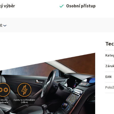
ký výběr
Osobní přístup
ce
Tec
Kate
Záru
EAN
Polož