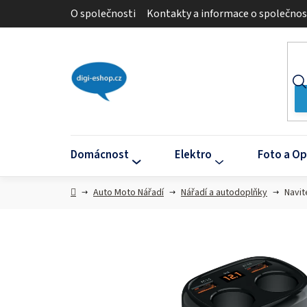
Přejít
O společnosti
Kontakty a informace o společnos
na
obsah
Domácnost
Elektro
Foto a Op
Domů
Auto Moto Nářadí
Nářadí a autodoplňky
Navit