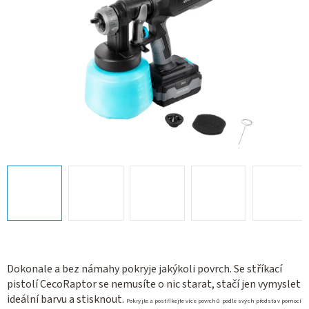
Dokonale a bez námahy pokryje jakýkoli povrch. Se stříkací
pistolí CecoRaptor se nemusíte o nic starat, stačí jen vymyslet
ideální barvu a stisknout.
Pokryjte a postříkejte více povrchů podle svých představ pomocí