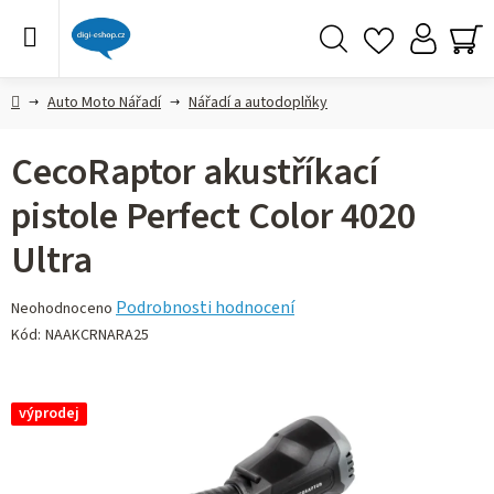
Přejít
na
obsah
Hledat
NÁ
KO
Domů
Auto Moto Nářadí
Nářadí a autodoplňky
CecoRaptor akustříkací
pistole Perfect Color 4020
Ultra
Průměrné
Podrobnosti hodnocení
Neohodnoceno
hodnocení
Kód:
NAAKCRNARA25
produktu
je
0,0
výprodej
z 5
hvězdiček.