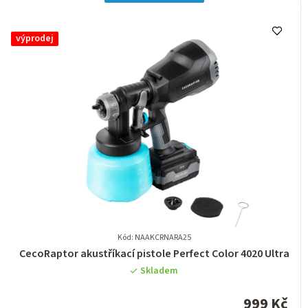
hvězdiček.
výprodej
Kód: NAAKCRNARA25
Průměrné
CecoRaptor akustříkací pistole Perfect Color 4020 Ultra
hodnocení
Skladem
produktu
je
999 Kč