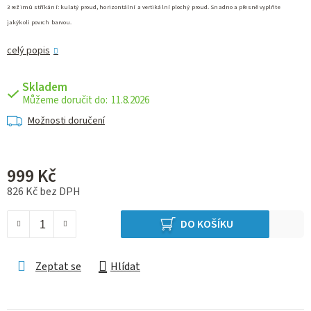
3 režimů stříkání: kulatý proud, horizontální a vertikální plochý proud. Snadno a přesně vyplňte
jakýkoli povrch barvou.
celý popis
Skladem
11.8.2026
Možnosti doručení
999 Kč
826 Kč bez DPH
Měrná cena:
DO KOŠÍKU
Zeptat se
Hlídat