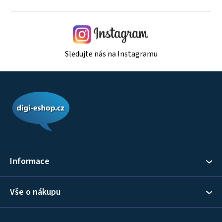
Sledujte nás na Instagramu
Z
á
p
a
t
í
Informace
Vše o nákupu