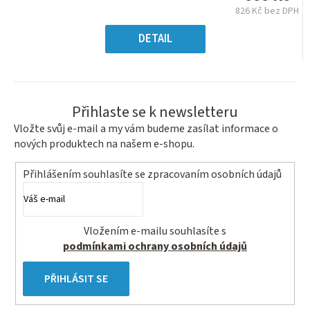
0,0
826 Kč bez DPH
z
Měrná
5
cena:
DETAIL
hvězdiček.
Přihlaste se k newsletteru
Vložte svůj e-mail a my vám budeme zasílat informace o
nových produktech na našem e-shopu.
Přihlášením souhlasíte se
zpracovaním osobních údajů
Vložením e-mailu souhlasíte s
podmínkami ochrany osobních údajů
PŘIHLÁSIT SE