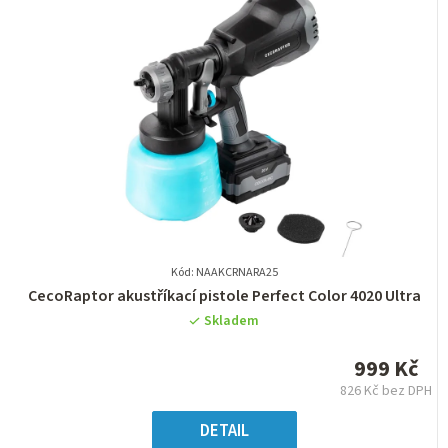
Kód: NAAKCRNARA25
Průměrné
CecoRaptor akustříkací pistole Perfect Color 4020 Ultra
hodnocení
Skladem
produktu
je
999 Kč
0,0
826 Kč bez DPH
z
Měrná
5
cena:
DETAIL