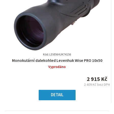
Kód: LEVENHUK74156
Průměrné
Monokulární dalekohled Levenhuk Wise PRO 10x50
hodnocení
Vyprodáno
produktu
je
2 915 Kč
0,0
2 409 Kč bez DPH
z
Měrná
5
cena:
DETAIL
hvězdiček.