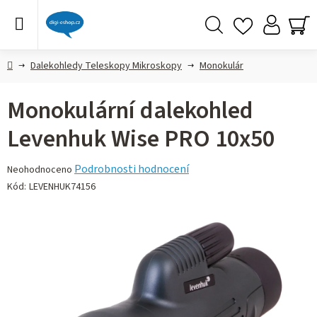
Přejít
na
obsah
Hledat
NÁ
KO
Domů
Dalekohledy Teleskopy Mikroskopy
Monokulár
Monokulární dalekohled
Levenhuk Wise PRO 10x50
Průměrné
Podrobnosti hodnocení
Neohodnoceno
hodnocení
Kód:
LEVENHUK74156
produktu
je
0,0
z 5
hvězdiček.