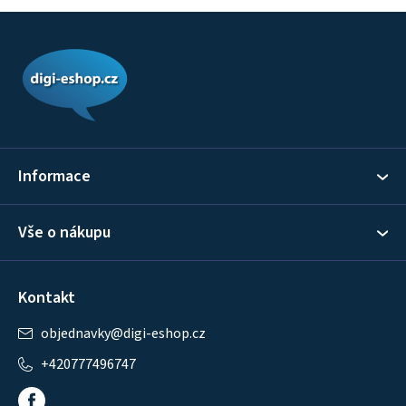
Z
á
p
a
t
í
Informace
Vše o nákupu
Kontakt
objednavky
@
digi-eshop.cz
+420777496747