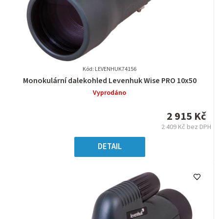
Kód: LEVENHUK74156
Průměrné
Monokulární dalekohled Levenhuk Wise PRO 10x50
hodnocení
Vyprodáno
produktu
je
2 915 Kč
0,0
2 409 Kč bez DPH
z
Měrná
5
cena:
DETAIL
hvězdiček.