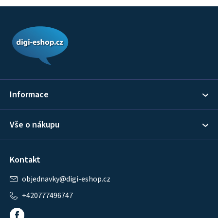
Z
á
p
a
t
í
Informace
Vše o nákupu
Kontakt
objednavky
@
digi-eshop.cz
+420777496747