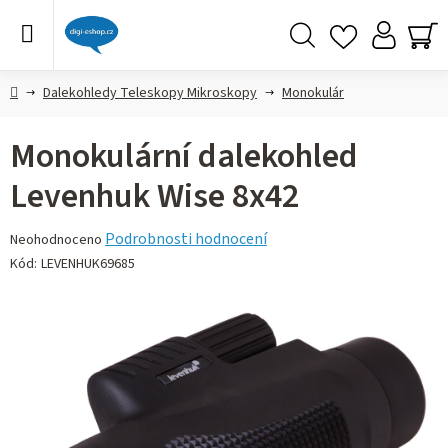
Přejít
na
obsah
Hledat
NÁ
KO
Domů
Dalekohledy Teleskopy Mikroskopy
Monokulár
Monokulární dalekohled
Levenhuk Wise 8x42
Průměrné
Podrobnosti hodnocení
Neohodnoceno
hodnocení
Kód:
LEVENHUK69685
produktu
je
0,0
z 5
hvězdiček.