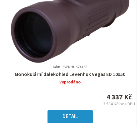
Kód: LEVENHUK74158
Průměrné
Monokulární dalekohled Levenhuk Vegas ED 10x50
hodnocení
Vyprodáno
produktu
je
4 337 Kč
0,0
3 584 Kč bez DPH
z
Měrná
5
cena:
DETAIL
hvězdiček.