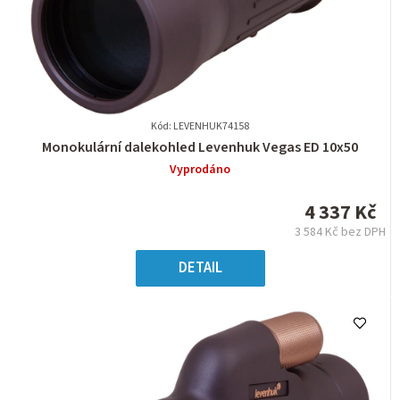
Kód: LEVENHUK74158
Průměrné
Monokulární dalekohled Levenhuk Vegas ED 10x50
hodnocení
Vyprodáno
produktu
je
4 337 Kč
0,0
3 584 Kč bez DPH
z
Měrná
5
cena:
DETAIL
hvězdiček.