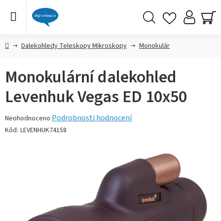
Přejít
na
obsah
Hledat
NÁ
KO
Domů
Dalekohledy Teleskopy Mikroskopy
Monokulár
Monokulární dalekohled
Levenhuk Vegas ED 10x50
Průměrné
Podrobnosti hodnocení
Neohodnoceno
hodnocení
Kód:
LEVENHUK74158
produktu
je
0,0
z 5
hvězdiček.