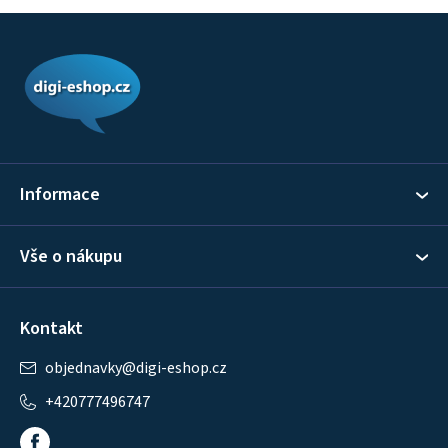
Z
á
p
a
t
í
Informace
Vše o nákupu
Kontakt
objednavky
@
digi-eshop.cz
+420777496747