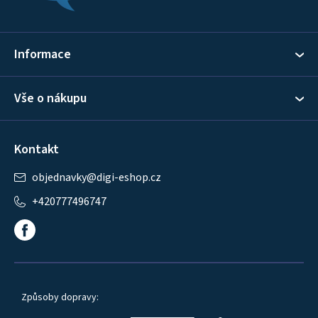
a
t
í
Informace
Vše o nákupu
Kontakt
objednavky
@
digi-eshop.cz
+420777496747
Způsoby dopravy: