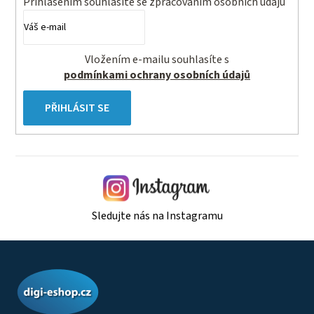
Přihlášením souhlasíte se
zpracovaním osobních údajů
Vložením e-mailu souhlasíte s
podmínkami ochrany osobních údajů
PŘIHLÁSIT SE
Sledujte nás na Instagramu
Z
á
p