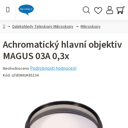
Přejít
na
obsah
Hledat
NÁ
KO
Domů
Dalekohledy Teleskopy Mikroskopy
Mikroskopy
Achromatický hlavní objektiv
MAGUS 03A 0,3x
Průměrné
Podrobnosti hodnocení
Neohodnoceno
hodnocení
Kód:
LEVENHUK85134
produktu
je
0,0
z 5
hvězdiček.