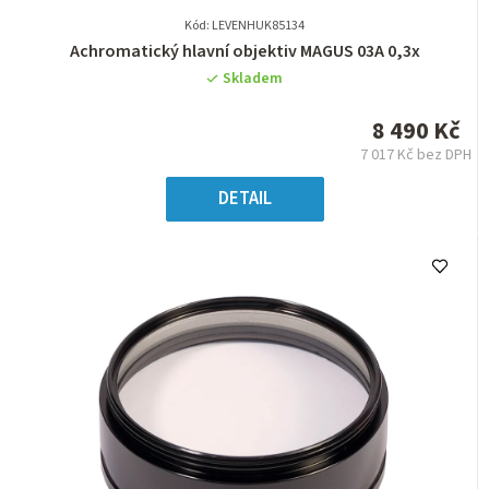
Kód: LEVENHUK85134
Průměrné
Achromatický hlavní objektiv MAGUS 03A 0,3x
hodnocení
Skladem
produktu
je
8 490 Kč
0,0
7 017 Kč bez DPH
z
Měrná
5
cena:
DETAIL
hvězdiček.