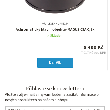
Kód: LEVENHUK85134
Průměrné
Achromatický hlavní objektiv MAGUS 03A 0,3x
hodnocení
Skladem
produktu
je
8 490 Kč
0,0
7 017 Kč bez DPH
z
Měrná
5
cena:
DETAIL
hvězdiček.
Přihlaste se k newsletteru
Vložte svůj e-mail a my vám budeme zasílat informace o
nových produktech na našem e-shopu.