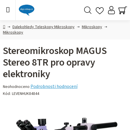
Přejít
na
obsah
Hledat
NÁ
KO
Domů
Dalekohledy Teleskopy Mikroskopy
Mikroskopy
Mikroskopy
Stereomikroskop MAGUS
Stereo 8TR pro opravy
elektroniky
Průměrné
Podrobnosti hodnocení
Neohodnoceno
hodnocení
Kód:
LEVENHUK84844
produktu
je
0,0
z 5
hvězdiček.