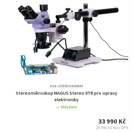
Kód: LEVENHUK84844
Průměrné
Stereomikroskop MAGUS Stereo 8TR pro opravy
hodnocení
elektroniky
produktu
Skladem
je
0,0
33 990 Kč
z
28 091 Kč bez DPH
5