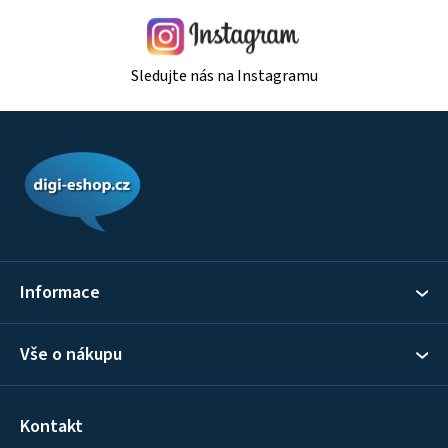
Sledujte nás na Instagramu
Z
á
p
a
t
í
Informace
Vše o nákupu
Kontakt