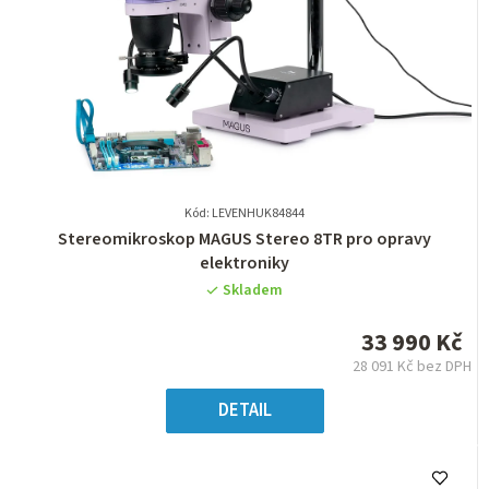
Kód: LEVENHUK84844
Průměrné
Stereomikroskop MAGUS Stereo 8TR pro opravy
hodnocení
elektroniky
produktu
Skladem
je
0,0
33 990 Kč
z
28 091 Kč bez DPH
5
Měrná
hvězdiček.
cena:
DETAIL