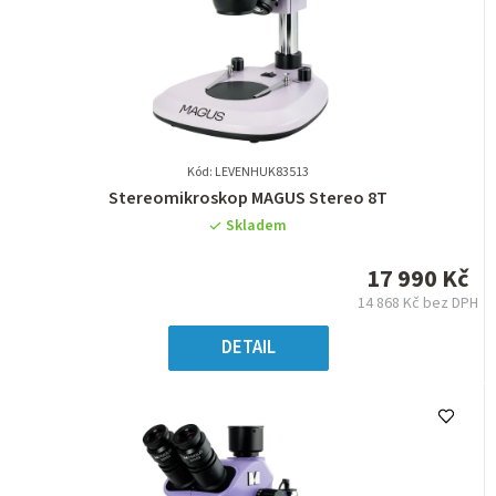
Kód: LEVENHUK83513
Průměrné
Stereomikroskop MAGUS Stereo 8T
hodnocení
Skladem
produktu
je
17 990 Kč
0,0
14 868 Kč bez DPH
z
Měrná
5
cena:
DETAIL
hvězdiček.