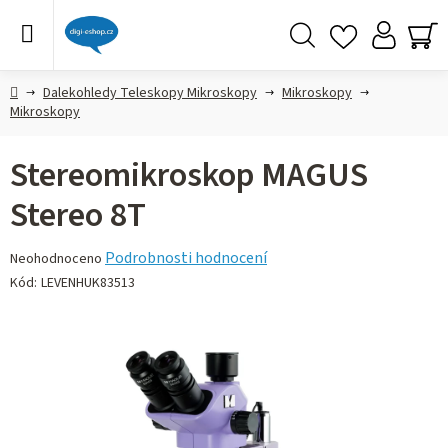
Přejít
na
obsah
Hledat
NÁ
KO
Domů
Dalekohledy Teleskopy Mikroskopy
Mikroskopy
Mikroskopy
Stereomikroskop MAGUS
Stereo 8T
Průměrné
Podrobnosti hodnocení
Neohodnoceno
hodnocení
Kód:
LEVENHUK83513
produktu
je
0,0
z 5
hvězdiček.