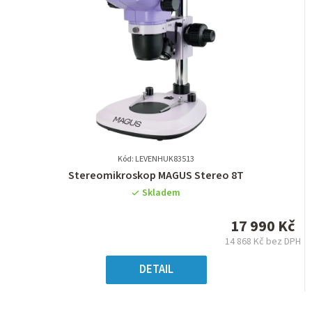
Kód: LEVENHUK83513
Průměrné
Stereomikroskop MAGUS Stereo 8T
hodnocení
Skladem
produktu
je
17 990 Kč
0,0
14 868 Kč bez DPH
z
Měrná
5
cena:
DETAIL
hvězdiček.