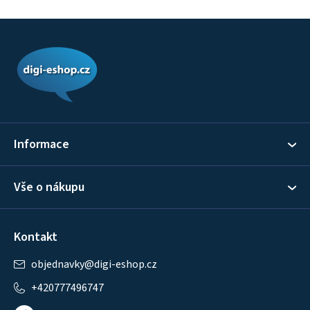
Z
á
p
a
t
í
Informace
Vše o nákupu
Kontakt
objednavky
@
digi-eshop.cz
+420777496747