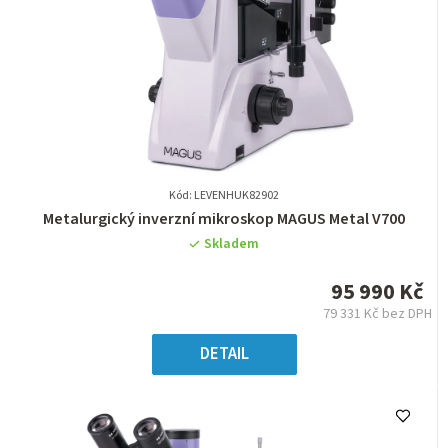
Kód: LEVENHUK82902
Průměrné
Metalurgický inverzní mikroskop MAGUS Metal V700
hodnocení
Skladem
produktu
je
95 990 Kč
0,0
79 331 Kč bez DPH
z
Měrná
5
cena:
DETAIL
hvězdiček.