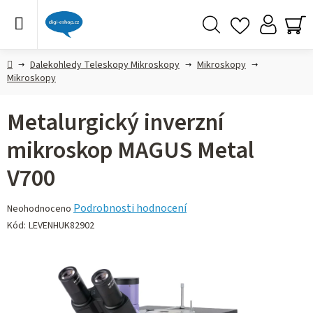
Přejít
na
obsah
Hledat
NÁ
KO
Domů
Dalekohledy Teleskopy Mikroskopy
Mikroskopy
Mikroskopy
Metalurgický inverzní
mikroskop MAGUS Metal
V700
Průměrné
Podrobnosti hodnocení
Neohodnoceno
hodnocení
Kód:
LEVENHUK82902
produktu
je
0,0
z 5
hvězdiček.