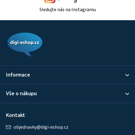
Sledujte nás na Instagramu
Z
á
p
a
t
í
Informace
Vše o nákupu
Kontakt
objednavky
@
digi-eshop.cz