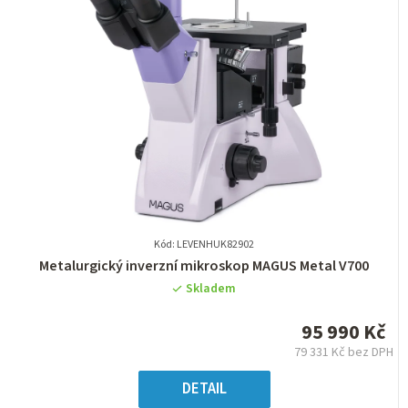
Kód: LEVENHUK82902
Průměrné
Metalurgický inverzní mikroskop MAGUS Metal V700
hodnocení
Skladem
produktu
je
95 990 Kč
0,0
79 331 Kč bez DPH
z
Měrná
5
cena:
DETAIL
hvězdiček.