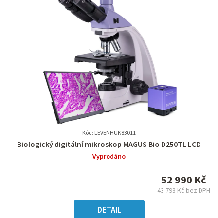
Kód: LEVENHUK83011
Průměrné
Biologický digitální mikroskop MAGUS Bio D250TL LCD
hodnocení
Vyprodáno
produktu
je
52 990 Kč
0,0
43 793 Kč bez DPH
z
Měrná
5
cena:
DETAIL