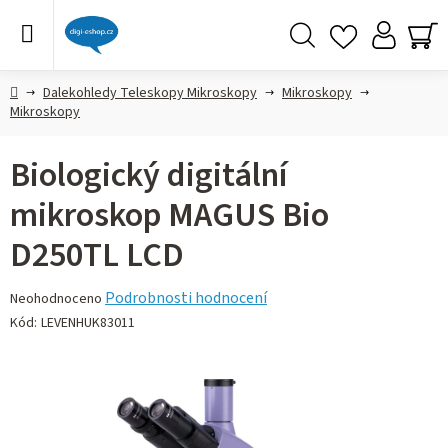
Přejít
na
obsah
Hledat
NÁ
KO
Domů
Dalekohledy Teleskopy Mikroskopy
Mikroskopy
Mikroskopy
Biologický digitální
mikroskop MAGUS Bio
D250TL LCD
Průměrné
Podrobnosti hodnocení
Neohodnoceno
hodnocení
Kód:
LEVENHUK83011
produktu
je
0,0
z 5
hvězdiček.