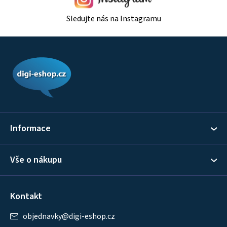
Sledujte nás na Instagramu
Z
á
p
a
t
í
Informace
Vše o nákupu
Kontakt
objednavky
@
digi-eshop.cz