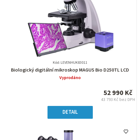
Kód: LEVENHUK83011
Průměrné
Biologický digitální mikroskop MAGUS Bio D250TL LCD
hodnocení
Vyprodáno
produktu
je
52 990 Kč
0,0
43 793 Kč bez DPH
z
Měrná
5
cena:
DETAIL
hvězdiček.