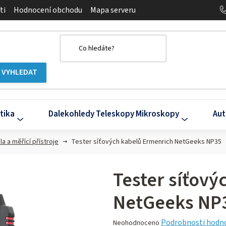
ti
Hodnocení obchodu
Mapa serveru
tika
Dalekohledy Teleskopy Mikroskopy
Aut
la a měřící přístroje
Tester síťových kabelů Ermenrich NetGeeks NP35
Tester síťov
NetGeeks NP
Průměrné
Podrobnosti hodn
Neohodnoceno