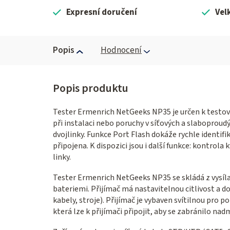
Expresní doručení
Vel
Popis
Hodnocení
Tester Ermenrich NetGeeks NP35 je určen k testová
při instalaci nebo poruchy v síťových a slaboproud
dvojlinky. Funkce Port Flash dokáže rychle identif
připojena. K dispozici jsou i další funkce: kontrola 
linky.
Tester Ermenrich NetGeeks NP35 se skládá z vysílač
bateriemi. Přijímač má nastavitelnou citlivost a d
kabely, stroje). Přijímač je vybaven svítilnou pro 
která lze k přijímači připojit, aby se zabránilo n