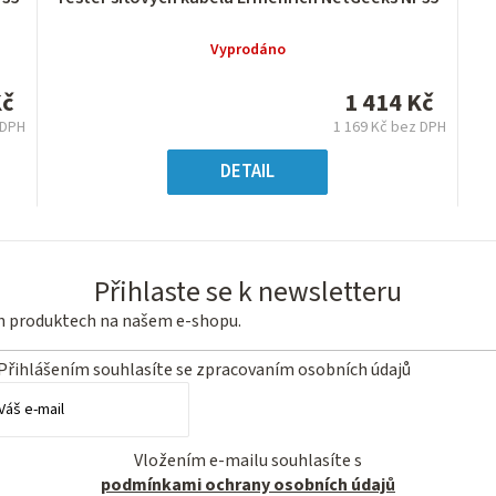
hodnocení
produktu
Vyprodáno
je
0,0
Kč
1 414 Kč
z
 DPH
1 169 Kč bez DPH
5
á
Měrná
hvězdiček.
:
cena:
DETAIL
Přihlaste se k newsletteru
ch produktech na našem e-shopu.
Přihlášením souhlasíte se
zpracovaním osobních údajů
Vložením e-mailu souhlasíte s
podmínkami ochrany osobních údajů