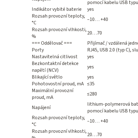
pomocí kabelu USB typu
Indikátor vybité baterie
yes
Rozsah provozní teploty,
–10… +40
°C
Rozsah provozní vlhkosti,
20…70
%
=== Oddělovač ===
Přijímač / vzdálená jed
Porty
RJ45, USB 2.0 (typ C), s
Nastavitelná citlivost
yes
Bezkontaktní detekce
yes
napětí (NCV)
Blikající světlo
yes
Pohotovostní proud, mA
≤35
Maximální provozní
≤280
proud, mA
lithium-polymerová bate
Napájení
pomocí kabelu USB typu
Rozsah provozní teploty,
–10… +40
°C
Rozsah provozní vlhkosti,
20…70