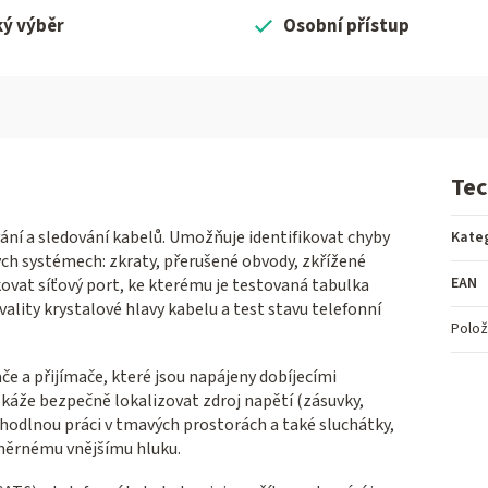
ký výběr
Osobní přístup
Tec
ní a sledování kabelů. Umožňuje identifikovat chyby
Kate
ých systémech: zkraty, přerušené obvody, zkřížené
EAN
ikovat síťový port, ke kterému je testovaná tabulka
kvality krystalové hlavy kabelu a test stavu telefonní
Polož
e a přijímače, které jsou napájeny dobíjecími
okáže bezpečně lokalizovat zdroj napětí (zásuvky,
pohodlnou práci v tmavých prostorách a také sluchátky,
adměrnému vnějšímu hluku.