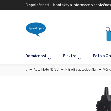
Přejít
O společnosti
Kontakty a informace o společnos
na
obsah
Domácnost
Elektro
Foto a Op
Domů
Auto Moto Nářadí
Nářadí a autodoplňky
Měřid