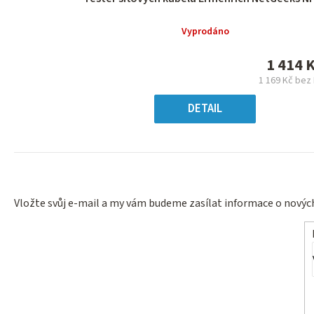
hodnocení
produktu
Vyprodáno
je
0,0
1 414 
z
1 169 Kč bez
5
Měrn
hvězdiček.
cena
DETAIL
Vložte svůj e-mail a my vám budeme zasílat informace o nový