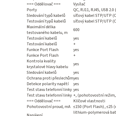
=== Oddělovač ===
Vysílač
Porty
QC, RJ11, RJ45, USB 2.0 
Sledování typů kabelů
síťový kabel STP/UTP (C
Testování typů kabelů
síťový kabel STP/UTP (
Maximální délka
600
testovaného kabelu, m
Testování kabelů
yes
Testování kabelů
+
Funkce Port Flash
yes
Funkce Port Flash
+
Kontrola kvality
yes
krystalové hlavy kabelu
Sledování kabelů
yes
Ochrana proti přeslechům
yes
Detekce polarity napětí
yes
Test stavu telefonní linky
yes
Test stavu telefonní linky
+, (pohotovostní režim,
=== Oddělovač ===
Klíčové vlastnosti
Pohotovostní proud, mA
≤150 (Port Flash) , ≤25
lithium-polymerová bate
Napájení