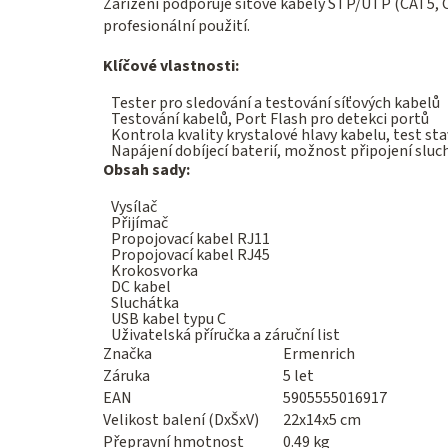
Zařízení podporuje síťové kabely STP/UTP (CAT5, CA
profesionální použití.
Klíčové vlastnosti:
Tester pro sledování a testování síťových kabelů
Testování kabelů, Port Flash pro detekci portů
Kontrola kvality krystalové hlavy kabelu, test sta
Napájení dobíjecí baterií, možnost připojení sluc
Obsah sady:
Vysílač
Přijímač
Propojovací kabel RJ11
Propojovací kabel RJ45
Krokosvorka
DC kabel
Sluchátka
USB kabel typu C
Uživatelská příručka a záruční list
Značka
Ermenrich
Záruka
5 let
EAN
5905555016917
Velikost balení (DxŠxV)
22x14x5 cm
Přepravní hmotnost
0.49 kg