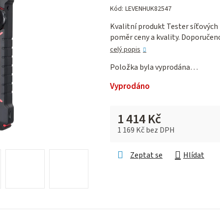
hodnocení
Kód:
LEVENHUK82547
produktu
Kvalitní produkt Tester síťových
je
poměr ceny a kvality. Doporučen
0,0
z 5
celý popis
hvězdiček.
Položka byla vyprodána…
Vyprodáno
1 414 Kč
1 169 Kč bez DPH
Měrná cena:
Zeptat se
Hlídat