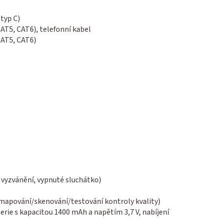
(typ C)
AT5, CAT6), telefonní kabel
CAT5, CAT6)
 vyzvánění, vypnuté sluchátko)
 (mapování/skenování/testování kontroly kvality)
rie s kapacitou 1400 mAh a napětím 3,7 V, nabíjení