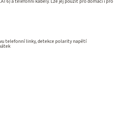
T6) a telefonní kabely. Lze jej použít pro domácí i pro
vu telefonní linky, detekce polarity napětí
hátek