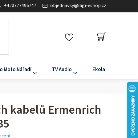
+420777496747
objednavky
@
digi-eshop.cz
NÁKUPNÍ
KOŠÍK
o Moto Nářadí
TV Audio
Ekola
Klima
ých kabelů Ermenrich
35
ocení