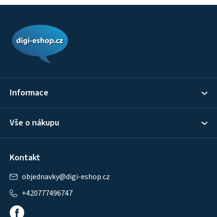
Z
á
p
a
t
í
Informace
Vše o nákupu
Kontakt
objednavky
@
digi-eshop.cz
+420777496747