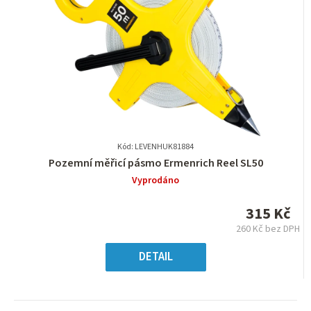
Kód: LEVENHUK81884
Průměrné
Pozemní měřicí pásmo Ermenrich Reel SL50
hodnocení
Vyprodáno
produktu
je
315 Kč
0,0
260 Kč bez DPH
z
Měrná
5
cena:
DETAIL
hvězdiček.