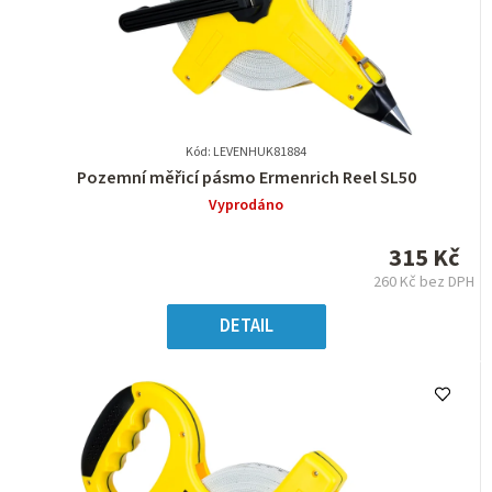
Kód: LEVENHUK81884
Průměrné
Pozemní měřicí pásmo Ermenrich Reel SL50
hodnocení
Vyprodáno
produktu
je
315 Kč
0,0
260 Kč bez DPH
z
Měrná
5
cena:
DETAIL
hvězdiček.