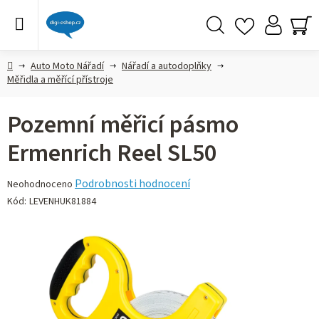
Přejít
na
obsah
Hledat
NÁ
KO
Domů
Auto Moto Nářadí
Nářadí a autodoplňky
Měřidla a měřící přístroje
Pozemní měřicí pásmo
Ermenrich Reel SL50
Průměrné
Podrobnosti hodnocení
Neohodnoceno
hodnocení
Kód:
LEVENHUK81884
produktu
je
0,0
z 5
hvězdiček.