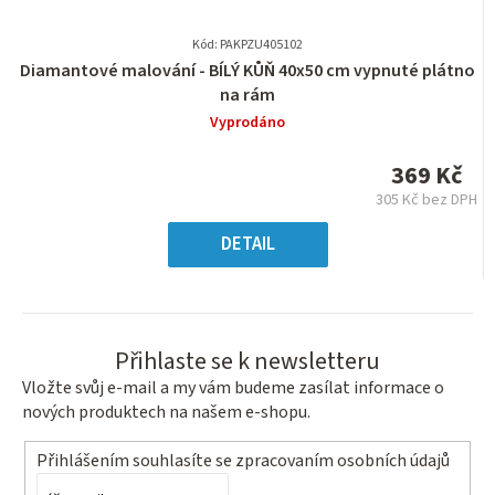
Kód: PAKPZU405102
Průměrné
Diamantové malování - BÍLÝ KŮŇ 40x50 cm vypnuté plátno
hodnocení
na rám
produktu
Vyprodáno
je
0,0
369 Kč
z
305 Kč bez DPH
5
Měrná
hvězdiček.
cena:
DETAIL
Přihlaste se k newsletteru
Vložte svůj e-mail a my vám budeme zasílat informace o
nových produktech na našem e-shopu.
Přihlášením souhlasíte se
zpracovaním osobních údajů