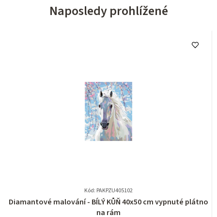
Naposledy prohlížené
Kód: PAKPZU405102
Průměrné
Diamantové malování - BÍLÝ KŮŇ 40x50 cm vypnuté plátno
hodnocení
na rám