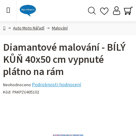
Přejít
na
obsah
Hledat
NÁ
KO
Domů
Auto Moto Nářadí
Malování
Diamantové malování - BÍLÝ
KŮŇ 40x50 cm vypnuté
plátno na rám
Průměrné
Podrobnosti hodnocení
Neohodnoceno
hodnocení
Kód:
PAKPZU405102
produktu
je
0,0
z 5
hvězdiček.