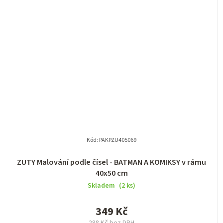
Kód:
PAKPZU405069
ZUTY Malování podle čísel - BATMAN A KOMIKSY v rámu
40x50 cm
Skladem
(2 ks)
349 Kč
288 Kč bez DPH