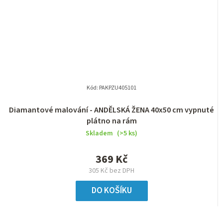
Kód:
PAKPZU405101
Diamantové malování - ANDĚLSKÁ ŽENA 40x50 cm vypnuté
plátno na rám
Skladem
(>5 ks)
369 Kč
305 Kč bez DPH
DO KOŠÍKU