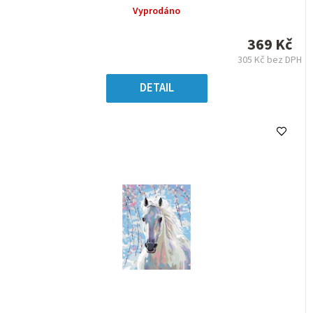
produktu
Vyprodáno
je
0,0
369 Kč
z
305 Kč bez DPH
5
Měrná
hvězdiček.
cena:
DETAIL