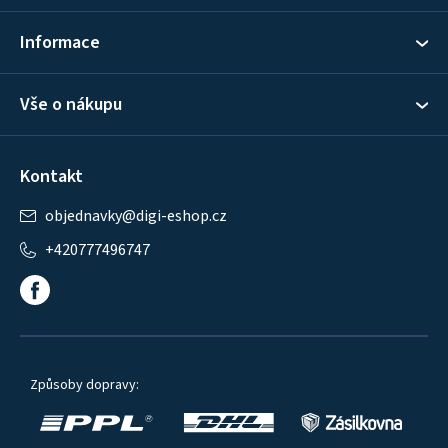
í
Informace
Vše o nákupu
Kontakt
objednavky
@
digi-eshop.cz
+420777496747
Způsoby dopravy: