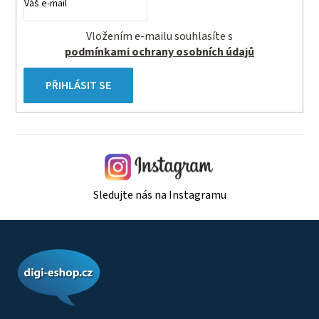
Vložením e-mailu souhlasíte s
podmínkami ochrany osobních údajů
PŘIHLÁSIT SE
Sledujte nás na Instagramu
Z
á
p
a
t