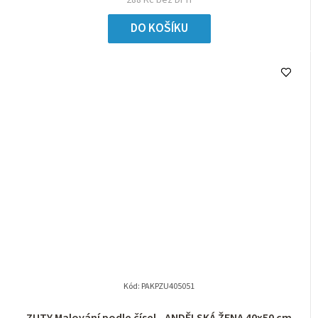
DO KOŠÍKU
Kód:
PAKPZU405051
ZUTY Malování podle čísel - ANDĚLSKÁ ŽENA 40x50 cm