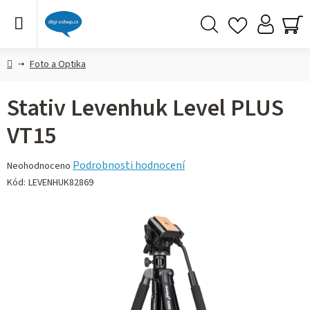
Přejít
na
obsah
Hledat
NÁ
KO
Domů
Foto a Optika
Stativ Levenhuk Level PLUS
VT15
Průměrné
Podrobnosti hodnocení
Neohodnoceno
hodnocení
Kód:
LEVENHUK82869
produktu
je
0,0
z 5
hvězdiček.