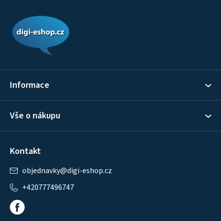
Z
á
p
a
t
í
Informace
Vše o nákupu
Kontakt
objednavky
@
digi-eshop.cz
+420777496747