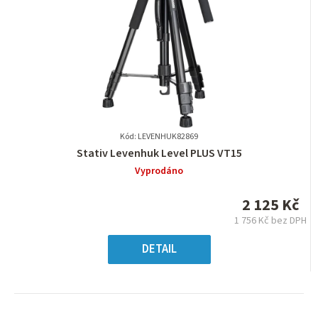
Kód: LEVENHUK82869
Průměrné
Stativ Levenhuk Level PLUS VT15
hodnocení
Vyprodáno
produktu
je
2 125 Kč
0,0
1 756 Kč bez DPH
z
Měrná
5
cena:
DETAIL
hvězdiček.