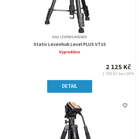
Kód: LEVENHUK82869
Průměrné
Stativ Levenhuk Level PLUS VT15
hodnocení
Vyprodáno
produktu
je
2 125 Kč
0,0
1 756 Kč bez DPH
z
Měrná
5
cena:
DETAIL
hvězdiček.