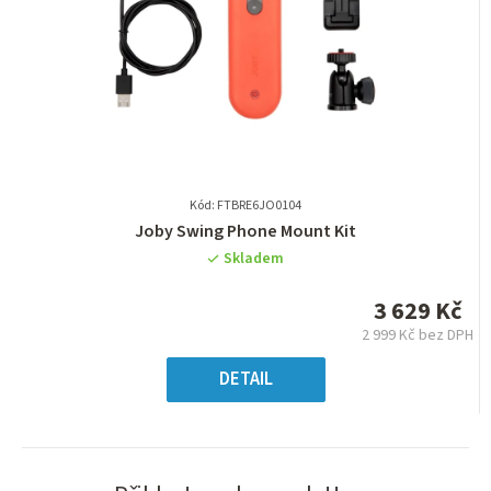
Kód: FTBRE6JO0104
Průměrné
Joby Swing Phone Mount Kit
hodnocení
Skladem
produktu
je
3 629 Kč
0,0
2 999 Kč bez DPH
z
Měrná
5
cena:
DETAIL
hvězdiček.