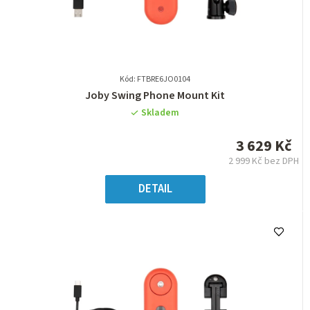
Kód: FTBRE6JO0104
Průměrné
Joby Swing Phone Mount Kit
hodnocení
Skladem
produktu
je
3 629 Kč
0,0
2 999 Kč bez DPH
z
Měrná
5
cena:
DETAIL
hvězdiček.