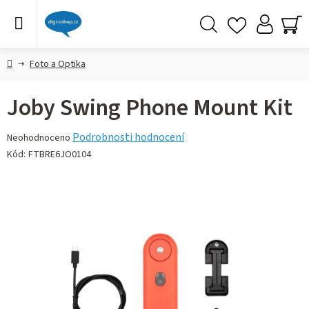
Přejít
na
obsah
Hledat
NÁ
KO
Domů
Foto a Optika
Joby Swing Phone Mount Kit
Průměrné
Podrobnosti hodnocení
Neohodnoceno
hodnocení
Kód:
FTBRE6JO0104
produktu
je
0,0
z 5
hvězdiček.