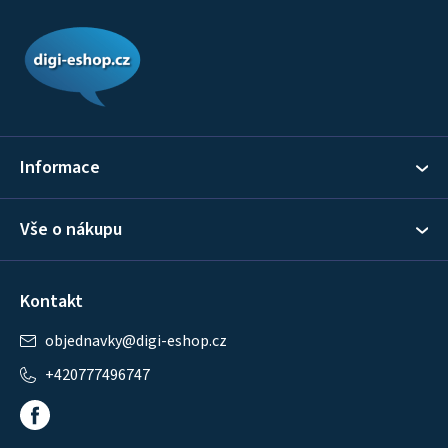
Z
á
p
a
t
í
Informace
Vše o nákupu
Kontakt
objednavky
@
digi-eshop.cz
+420777496747