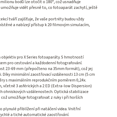
 milionu bodů lze otočit o 180°, což usnadňuje
m umožňuje vidět přesně to, co fotoaparát zachytí, ještě
cí tváří zajišťuje, že vaše portréty budou vždy
místěné a nabízejí přístup k 20 filmovým simulacím,
.
 objektiv pro X Series fotoaparáty. S hmotností
kem pro cestování a každodenní fotografování.
nost 23-69 mm (přepočteno na 35mm formát), což jej
ii. Díky minimální zaostřovací vzdálenosti 13 cm (5 cm
áběry s maximálním reprodukčním poměrem 0,24x.
, včetně 3 asférických a 2 ED (Extra-low Dispersion)
šech ohniskových vzdálenostech. Optická stabilizace
 což umožňuje fotografovat z ruky i při horších
plynulé přiblížení při natáčení videa. Vnitřní
ychlé a tiché automatické zaostřování.