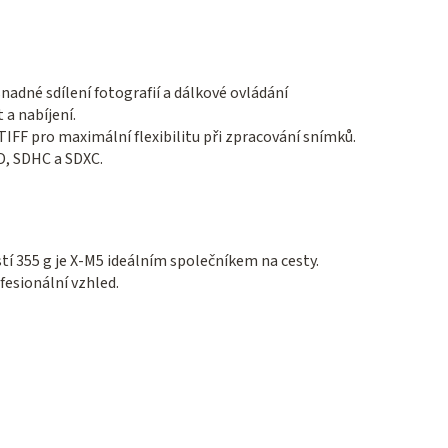
adné sdílení fotografií a dálkové ovládání
 a nabíjení.
FF pro maximální flexibilitu při zpracování snímků.
D, SDHC a SDXC.
tí 355 g je X-M5 ideálním společníkem na cesty.
esionální vzhled.