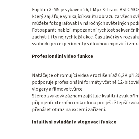
Fujifilm X-M5 je vybaven 26,1 Mpx X-Trans BSI CM
který zajišťuje vynikající kvalitu obrazu za všech
můžete fotografovat i v náročných světelných p
Fotoaparát nabízí impozantní rychlost sekvenční
zachytit i ty nejrychlejší akce. Čas závěrky v rozs
svobodu pro experimenty s dlouhou expozicí i zmr
Profesionální video funkce
Natáčejte ohromující videa v rozlišení až 6,2K při
podporuje profesionální formáty včetně 12-bitovéh
vlogery a filmové tvůrce.
Stereo zvukový záznam zajišťuje kvalitní zvuk př
připojení externího mikrofonu pro ještě lepší zv
přenášet obraz na externí zařízení.
Intuitivní ovládání a vlogovací funkce