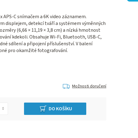
px APS-C snímačem a 6K video záznamem.
m displejem, detekcí tváří a systémem výměnných
rozměry (6,66 × 11,19 × 3,8 cm) a nízká hmotnost
fování kdekoli. Obsahuje Wi-Fi, Bluetooth, USB-C,
é sdílení a připojení příslušenství. V balení
ebné pro okamžité fotografování.
Možnosti doručení
DO KOŠÍKU