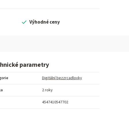
Výhodné ceny
hnické parametry
gorie
Digitální bezzrcadlovky
ka
2 roky
4547410547702