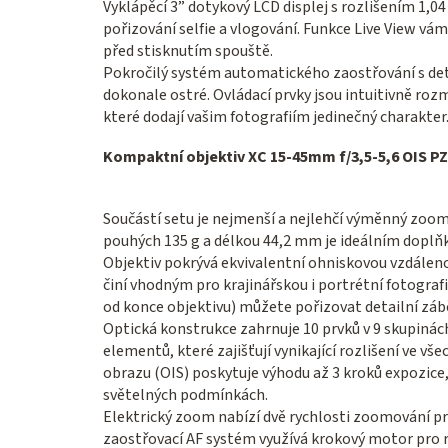
Vyklápěcí 3” dotykový LCD displej s rozlišením 1,04
pořizování selfie a vlogování. Funkce Live View vá
před stisknutím spouště.
Pokročilý systém automatického zaostřování s detek
dokonale ostré. Ovládací prvky jsou intuitivně roz
které dodají vašim fotografiím jedinečný charakter
Kompaktní objektiv XC 15-45mm f/3,5-5,6 OIS PZ
Součástí setu je nejmenší a nejlehčí výměnný zoom
pouhých 135 g a délkou 44,2 mm je ideálním doplň
Objektiv pokrývá ekvivalentní ohniskovou vzdále
činí vhodným pro krajinářskou i portrétní fotograf
od konce objektivu) můžete pořizovat detailní z
Optická konstrukce zahrnuje 10 prvků v 9 skupinách
elementů, které zajišťují vynikající rozlišení ve v
obrazu (OIS) poskytuje výhodu až 3 kroků expozice,
světelných podmínkách.
Elektrický zoom nabízí dvě rychlosti zoomování pro 
zaostřovací AF systém využívá krokový motor pro r