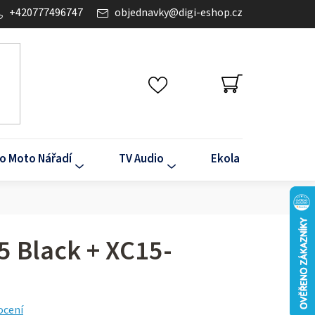
+420777496747
objednavky
@
digi-eshop.cz
NÁKUPNÍ
KOŠÍK
o Moto Nářadí
TV Audio
Ekola
Klima
5 Black + XC15-
ocení