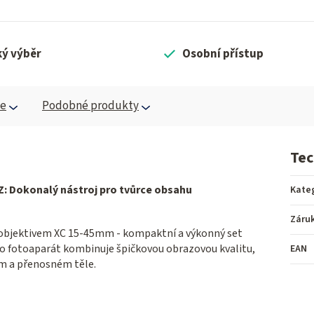
ký výběr
Osobní přístup
ce
Podobné produkty
Tec
PZ: Dokonalý nástroj pro tvůrce obsahu
Kate
Záru
s objektivem XC 15-45mm - kompaktní a výkonný set
nto fotoaparát kombinuje špičkovou obrazovou kvalitu,
EAN
kém a přenosném těle.