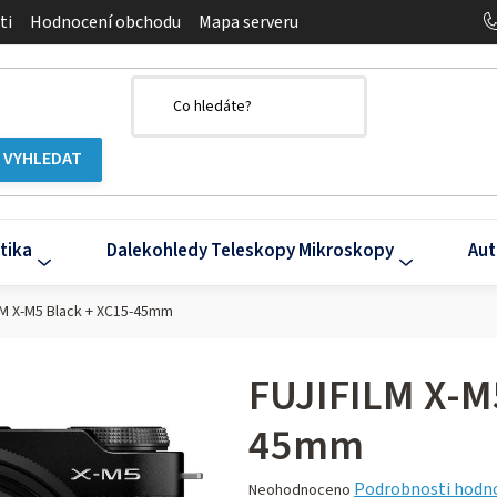
ti
Hodnocení obchodu
Mapa serveru
tika
Dalekohledy Teleskopy Mikroskopy
Aut
LM X-M5 Black + XC15-45mm
FUJIFILM X-M
45mm
Průměrné
Podrobnosti hodn
Neohodnoceno