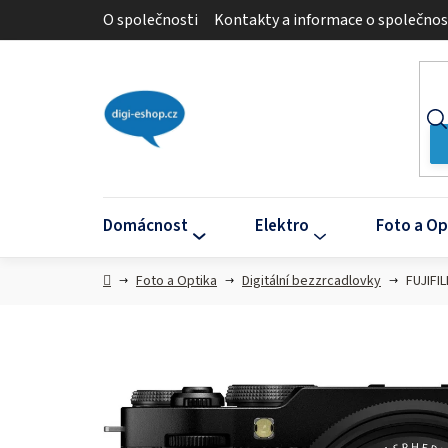
Přejít
O společnosti
Kontakty a informace o společnos
na
obsah
Domácnost
Elektro
Foto a Op
Domů
Foto a Optika
Digitální bezzrcadlovky
FUJIFI