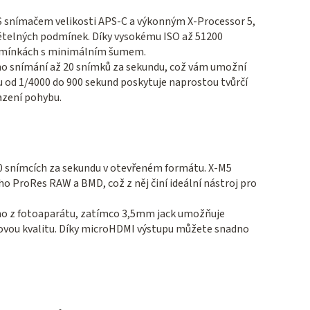
OS snímačem velikosti APS-C a výkonným X-Processor 5,
 světelných podmínek. Díky vysokému ISO až 51200
odmínkách s minimálním šumem.
ho snímání až 20 snímků za sekundu, což vám umožní
ahu od 1/4000 do 900 sekund poskytuje naprostou tvůrčí
azení pohybu.
 30 snímcích za sekundu v otevřeném formátu. X-M5
o ProRes RAW a BMD, což z něj činí ideální nástroj pro
ímo z fotoaparátu, zatímco 3,5mm jack umožňuje
ukovou kvalitu. Díky microHDMI výstupu můžete snadno