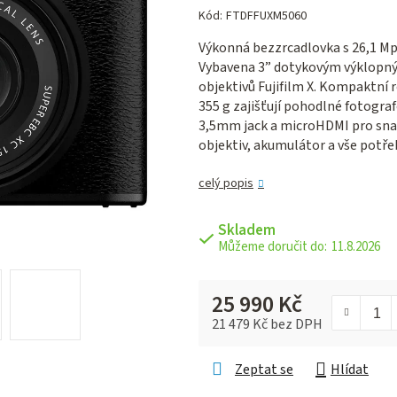
hodnocení
Kód:
FTDFFUXM5060
produktu
Výkonná bezzrcadlovka s 26,1 M
je
Vybavena 3” dotykovým výklopný
0,0
objektivů Fujifilm X. Kompaktní 
z 5
355 g zajišťují pohodlné fotogra
hvězdiček.
3,5mm jack a microHDMI pro snadn
objektiv, akumulátor a vše potř
celý popis
Skladem
11.8.2026
25 990 Kč
21 479 Kč bez DPH
Měrná cena:
Zeptat se
Hlídat