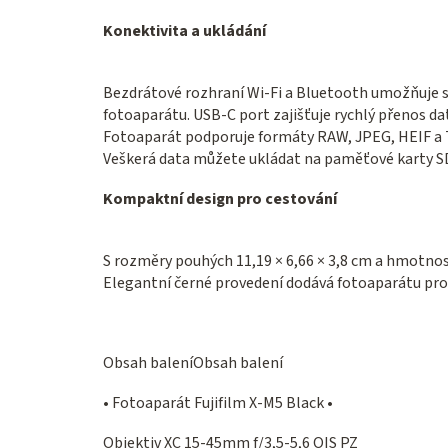
Konektivita a ukládání
Bezdrátové rozhraní Wi-Fi a Bluetooth umožňuje sn
fotoaparátu. USB-C port zajišťuje rychlý přenos dat
Fotoaparát podporuje formáty RAW, JPEG, HEIF a TI
Veškerá data můžete ukládat na paměťové karty S
Kompaktní design pro cestování
S rozměry pouhých 11,19 × 6,66 × 3,8 cm a hmotnos
Elegantní černé provedení dodává fotoaparátu prof
Obsah baleníObsah balení
• Fotoaparát Fujifilm X-M5 Black •
Objektiv XC 15-45mm f/3,5-5,6 OIS PZ