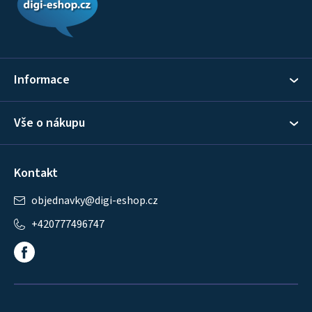
p
a
t
í
Informace
Vše o nákupu
Kontakt
objednavky
@
digi-eshop.cz
+420777496747