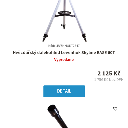
Kód: LEVENHUK72847
Průměrné
Hvězdářský dalekohled Levenhuk Skyline BASE 60T
hodnocení
Vyprodáno
produktu
je
2 125 Kč
0,0
1 756 Kč bez DPH
z
Měrná
5
cena:
DETAIL
hvězdiček.