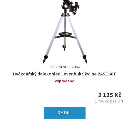
Kód: LEVENHUK72847
Průměrné
Hvězdářský dalekohled Levenhuk Skyline BASE 60T
hodnocení
Vyprodáno
produktu
je
2 125 Kč
0,0
1 756 Kč bez DPH
z
Měrná
5
cena:
DETAIL
hvězdiček.