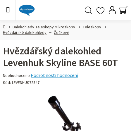
Přejít
na
obsah
Hledat
NÁ
KO
Domů
Dalekohledy Teleskopy Mikroskopy
Teleskopy
Hvězdářské dalekohledy
Čočkové
Hvězdářský dalekohled
Levenhuk Skyline BASE 60T
Průměrné
Podrobnosti hodnocení
Neohodnoceno
hodnocení
Kód:
LEVENHUK72847
produktu
je
0,0
z 5
hvězdiček.