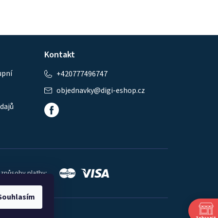
Kontakt
upní
+420777496747
objednavky
@
digi-eshop.cz
dajů
 způsoby platby:
Souhlasím