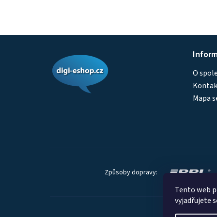
Z
Infor
á
O spol
p
Kontakt
a
Mapa s
t
í
Způsoby dopravy:
Tento web p
vyjadřujete s