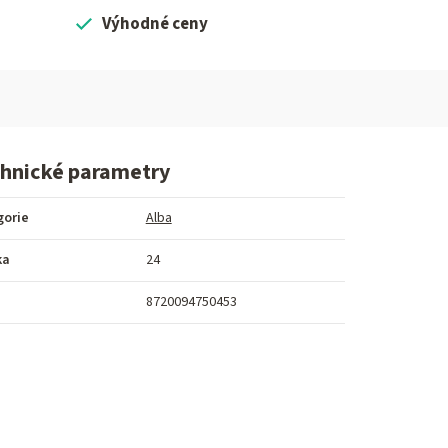
Výhodné ceny
hnické parametry
gorie
Alba
ka
24
8720094750453