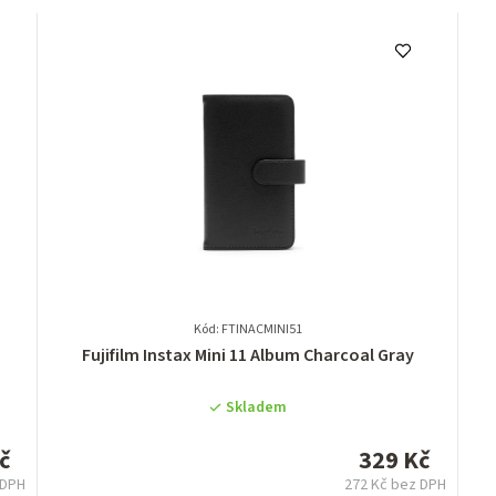
Kód: FTINACMINI51
Průměrné
Fujifilm Instax Mini 11 Album Charcoal Gray
hodnocení
produktu
Skladem
je
0,0
č
329 Kč
z
 DPH
272 Kč bez DPH