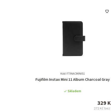
Kód: FTINACMINI51
Průměrné
Fujifilm Instax Mini 11 Album Charcoal Gray
hodnocení
produktu
Skladem
je
0,0
329 K
z
272 Kč bez