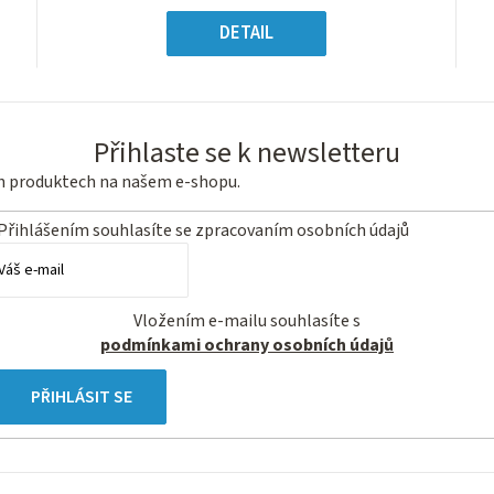
5
ná
Měrná
hvězdiček.
:
cena:
DETAIL
Přihlaste se k newsletteru
ch produktech na našem e-shopu.
Přihlášením souhlasíte se
zpracovaním osobních údajů
Vložením e-mailu souhlasíte s
podmínkami ochrany osobních údajů
PŘIHLÁSIT SE