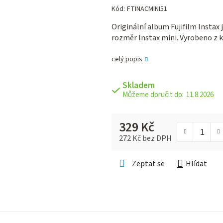
hodnocení
Kód:
FTINACMINI51
produktu
Originální album Fujifilm Instax 
je
rozměr Instax mini. Vyrobeno z k
0,0
z 5
celý popis
hvězdiček.
Skladem
11.8.2026
329 Kč
272 Kč bez DPH
Měrná cena:
Zeptat se
Hlídat