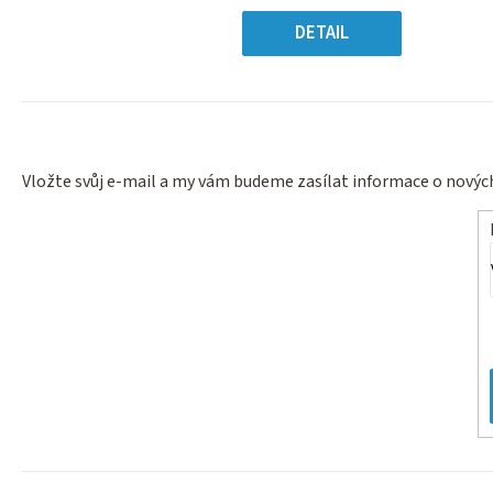
5
Měr
hvězdiček.
cena
DETAIL
Vložte svůj e-mail a my vám budeme zasílat informace o nový