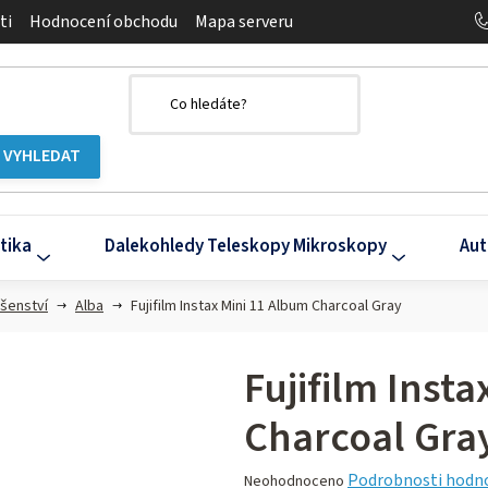
ti
Hodnocení obchodu
Mapa serveru
tika
Dalekohledy Teleskopy Mikroskopy
Aut
ušenství
Alba
Fujifilm Instax Mini 11 Album Charcoal Gray
Fujifilm Inst
Charcoal Gra
Průměrné
Podrobnosti hodn
Neohodnoceno