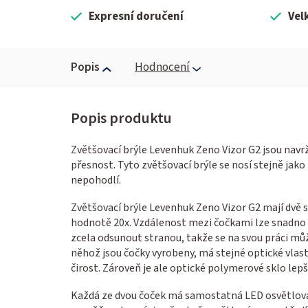
Expresní doručení
Vel
Popis
Hodnocení
Zvětšovací brýle Levenhuk Zeno Vizor G2 jsou navrž
přesnost. Tyto zvětšovací brýle se nosí stejně jako
nepohodlí.
Zvětšovací brýle Levenhuk Zeno Vizor G2 mají dvě 
hodnotě 20x. Vzdálenost mezi čočkami lze snadno u
zcela odsunout stranou, takže se na svou práci mů
něhož jsou čočky vyrobeny, má stejné optické vlast
čirost. Zároveň je ale optické polymerové sklo lepš
Každá ze dvou čoček má samostatná LED osvětlovací