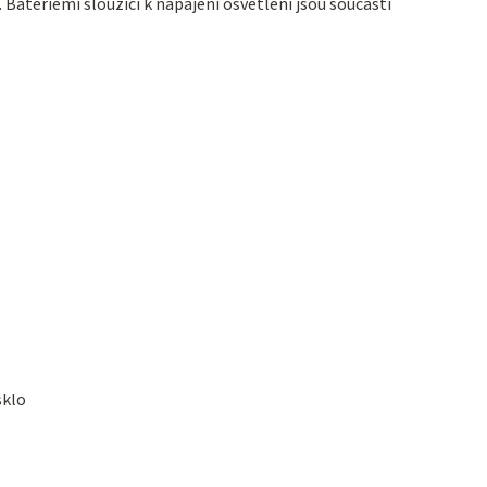
Bateriemi sloužící k napájení osvětlení jsou součástí
sklo