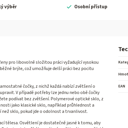
ký výběr
Osobní přístup
Tec
eny pro libovolně složitou práci vyžadující vysokou
Kate
 běžné brýle, což umožňuje delší práci bez pocitu
Hmot
samostatné čočky, z nichž každá nabízí zvětšení o
EAN
pravit. V případě potřeby lze jednu nebo obě čočky
žete podívat bez zvětšení. Polymerové optické sklo, z
nosti jako klasické sklo, například průhlednost a
í než sklo, pokud jde o odolnost a trvanlivost.
 tělesa. Osvětlení je dostatečně jasné k tomu, aby