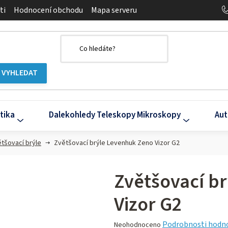
ti
Hodnocení obchodu
Mapa serveru
tika
Dalekohledy Teleskopy Mikroskopy
Aut
tšovací brýle
Zvětšovací brýle Levenhuk Zeno Vizor G2
Zvětšovací b
Vizor G2
Průměrné
Podrobnosti hodn
Neohodnoceno