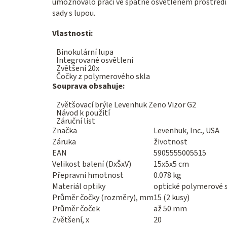
umožňovalo práci ve špatně osvětleném prostředí. 
sady s lupou.
Vlastnosti:
Binokulární lupa
Integrované osvětlení
Zvětšení 20x
Čočky z polymerového skla
Souprava obsahuje:
Zvětšovací brýle Levenhuk Zeno Vizor G2
Návod k použití
Záruční list
Značka
Levenhuk, Inc., USA
Záruka
životnost
EAN
5905555005515
Velikost balení (DxŠxV)
15x5x5 cm
Přepravní hmotnost
0.078 kg
Materiál optiky
optické polymerové 
Průměr čočky (rozměry), mm
15 (2 kusy)
Průměr čoček
až 50 mm
Zvětšení, x
20