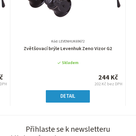
Kód: LEVENHUK69672
Průměrné
Zvětšovací brýle Levenhuk Zeno Vizor G2
hodnocení
produktu
Skladem
je
0,0
č
244 Kč
z
 DPH
202 Kč bez DPH
5
ná
Měrná
hvězdiček.
:
cena:
DETAIL
Přihlaste se k newsletteru