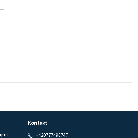
Kontakt
upní
+420777496747