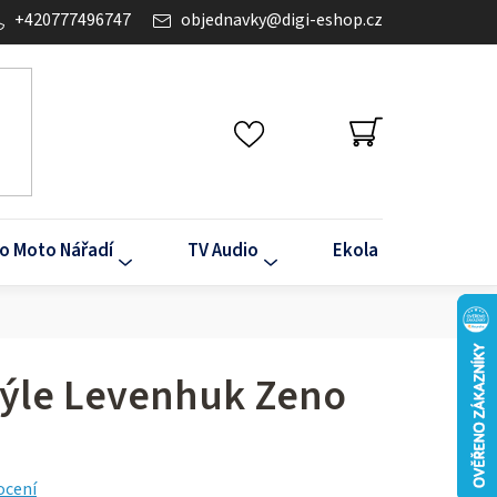
+420777496747
objednavky
@
digi-eshop.cz
NÁKUPNÍ
KOŠÍK
o Moto Nářadí
TV Audio
Ekola
Klima
rýle Levenhuk Zeno
ocení