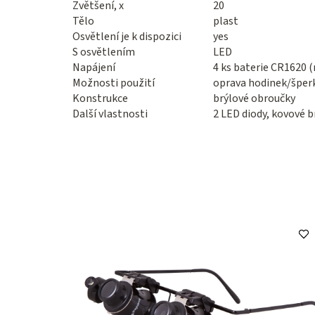
Zvětšení, x
20
Tělo
plast
Osvětlení je k dispozici
yes
S osvětlením
LED
Napájení
4 ks baterie CR1620 (
Možnosti použití
oprava hodinek/šper
Konstrukce
brýlové obroučky
Další vlastnosti
2 LED diody, kovové 