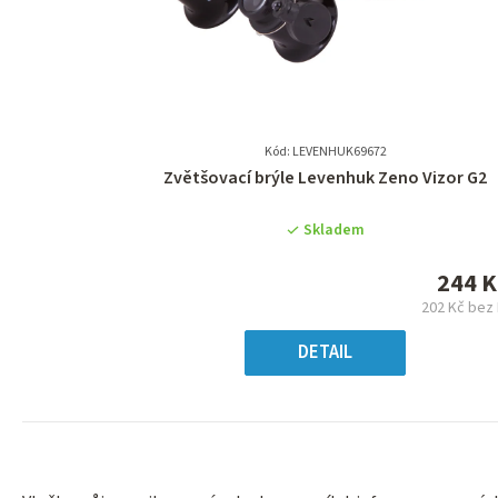
Kód: LEVENHUK69672
Průměrné
Zvětšovací brýle Levenhuk Zeno Vizor G2
hodnocení
produktu
Skladem
je
0,0
244 K
z
202 Kč bez
5
Měr
hvězdiček.
cena
DETAIL