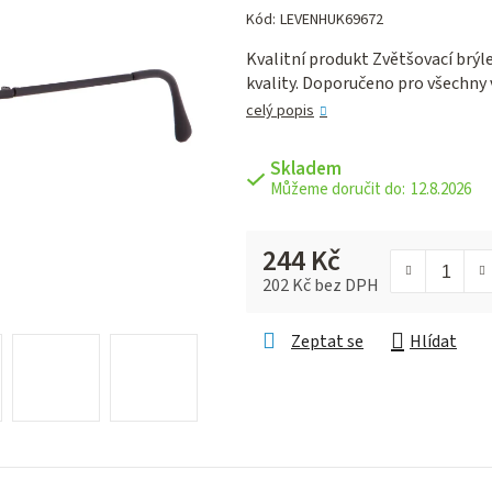
hodnocení
Kód:
LEVENHUK69672
produktu
Kvalitní produkt Zvětšovací brýl
je
kvality. Doporučeno pro všechny 
0,0
z 5
celý popis
hvězdiček.
Skladem
12.8.2026
244 Kč
202 Kč bez DPH
Měrná cena:
Zeptat se
Hlídat