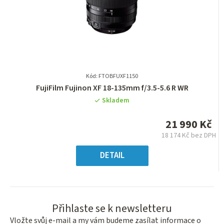
Kód: FTOBFUXF1150
Průměrné
FujiFilm Fujinon XF 18-135mm f/3.5-5.6 R WR
hodnocení
Skladem
produktu
je
21 990 Kč
0,0
18 174 Kč bez DPH
z
Měrná
5
cena:
DETAIL
hvězdiček.
Přihlaste se k newsletteru
Vložte svůj e-mail a my vám budeme zasílat informace o