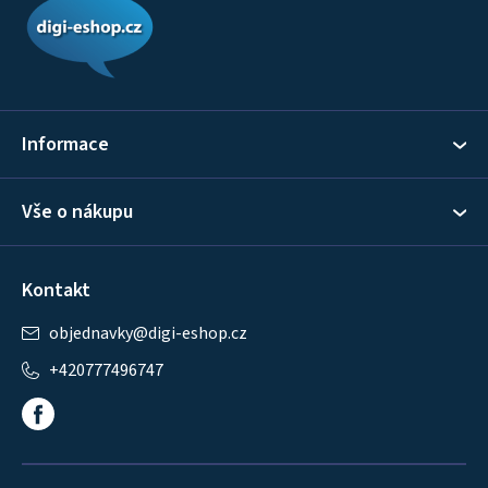
p
a
t
í
Informace
Vše o nákupu
Kontakt
objednavky
@
digi-eshop.cz
+420777496747