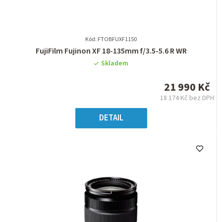
Kód: FTOBFUXF1150
Průměrné
FujiFilm Fujinon XF 18-135mm f/3.5-5.6 R WR
hodnocení
Skladem
produktu
je
21 990 Kč
0,0
18 174 Kč bez DPH
z
Měrná
5
cena:
DETAIL
hvězdiček.