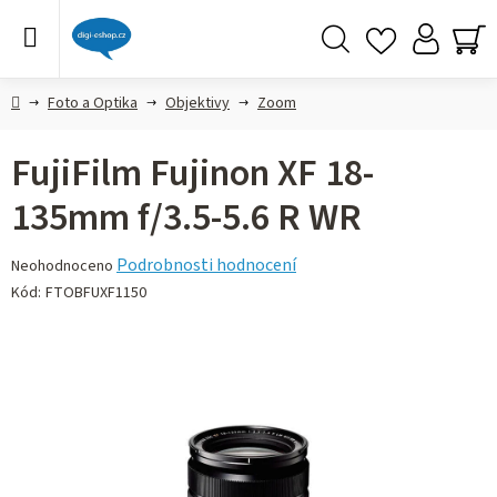
Přejít
na
obsah
Hledat
NÁ
KO
Domů
Foto a Optika
Objektivy
Zoom
FujiFilm Fujinon XF 18-
135mm f/3.5-5.6 R WR
Průměrné
Podrobnosti hodnocení
Neohodnoceno
hodnocení
Kód:
FTOBFUXF1150
produktu
je
0,0
z 5
hvězdiček.