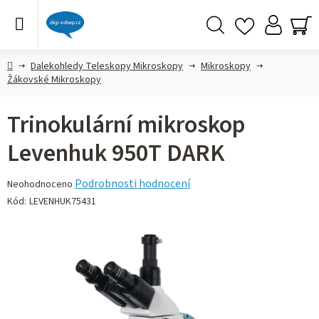
Přejít
na
obsah
Hledat
NÁ
KO
Domů
Dalekohledy Teleskopy Mikroskopy
Mikroskopy
Žákovské Mikroskopy
Trinokulární mikroskop
Levenhuk 950T DARK
Průměrné
Podrobnosti hodnocení
Neohodnoceno
hodnocení
Kód:
LEVENHUK75431
produktu
je
0,0
z 5
hvězdiček.