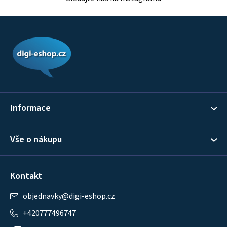
Z
á
p
a
t
í
Informace
Vše o nákupu
Kontakt
objednavky
@
digi-eshop.cz
+420777496747