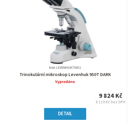
Kód: LEVENHUK75431
Průměrné
Trinokulární mikroskop Levenhuk 950T DARK
hodnocení
Vyprodáno
produktu
je
9 824 Kč
0,0
8 119 Kč bez DPH
z
Měrná
5
cena:
DETAIL
hvězdiček.