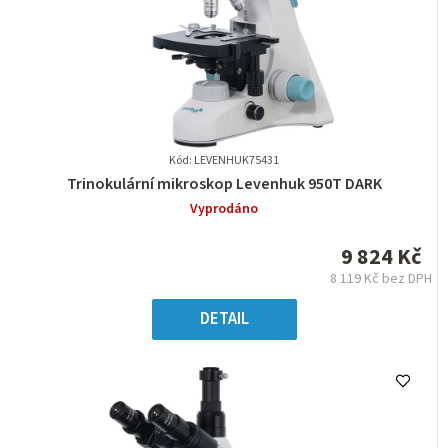
Kód: LEVENHUK75431
Průměrné
Trinokulární mikroskop Levenhuk 950T DARK
hodnocení
Vyprodáno
produktu
je
9 824 Kč
0,0
8 119 Kč bez DPH
z
Měrná
5
cena:
DETAIL
hvězdiček.