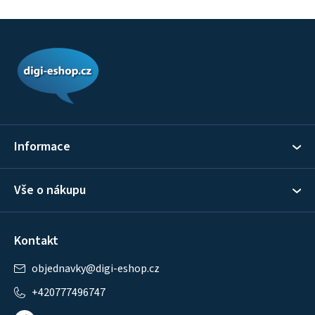
Z
á
p
a
t
í
Informace
Vše o nákupu
Kontakt
objednavky
@
digi-eshop.cz
+420777496747