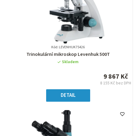
Kód: LEVENHUK75426
Průměrné
Trinokulární mikroskop Levenhuk 500T
hodnocení
Skladem
produktu
je
9 867 Kč
0,0
8 155 Kč bez DPH
z
Měrná
5
cena:
DETAIL
hvězdiček.