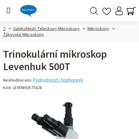
Přejít
na
obsah
Hledat
NÁ
KO
Domů
Dalekohledy Teleskopy Mikroskopy
Mikroskopy
Žákovské Mikroskopy
Trinokulární mikroskop
Levenhuk 500T
Průměrné
Podrobnosti hodnocení
Neohodnoceno
hodnocení
Kód:
LEVENHUK75426
produktu
je
0,0
z 5
hvězdiček.