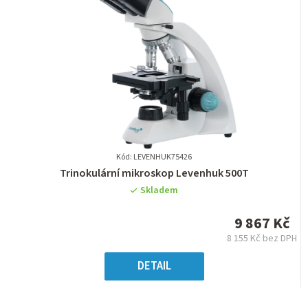
Kód: LEVENHUK75426
Průměrné
Trinokulární mikroskop Levenhuk 500T
hodnocení
Skladem
produktu
je
9 867 Kč
0,0
8 155 Kč bez DPH
z
Měrná
5
cena:
DETAIL
hvězdiček.