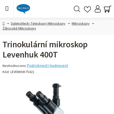
Přejít
na
obsah
Hledat
NÁ
KO
Domů
Dalekohledy Teleskopy Mikroskopy
Mikroskopy
Žákovské Mikroskopy
Trinokulární mikroskop
Levenhuk 400T
Průměrné
Podrobnosti hodnocení
Neohodnoceno
hodnocení
Kód:
LEVENHUK75421
produktu
je
0,0
z 5
hvězdiček.