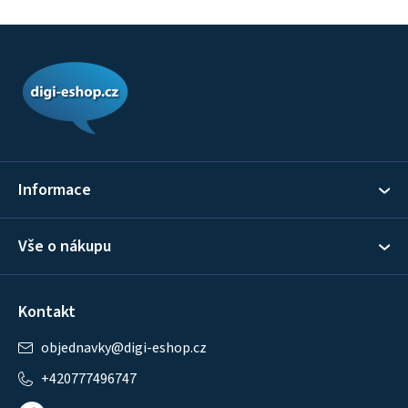
Z
á
p
a
t
í
Informace
Vše o nákupu
Kontakt
objednavky
@
digi-eshop.cz
+420777496747