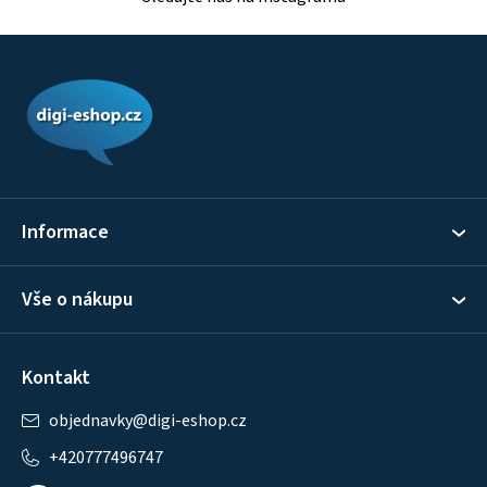
Z
á
p
a
t
í
Informace
Vše o nákupu
Kontakt
objednavky
@
digi-eshop.cz
+420777496747