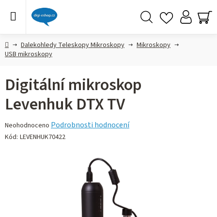
Přejít
na
obsah
Hledat
NÁ
KO
Domů
Dalekohledy Teleskopy Mikroskopy
Mikroskopy
USB mikroskopy
Digitální mikroskop
Levenhuk DTX TV
Průměrné
Podrobnosti hodnocení
Neohodnoceno
hodnocení
Kód:
LEVENHUK70422
produktu
je
0,0
z 5
hvězdiček.