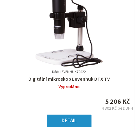
Kód: LEVENHUK70422
Průměrné
Digitální mikroskop Levenhuk DTX TV
hodnocení
Vyprodáno
produktu
je
5 206 Kč
0,0
4 302 Kč bez DPH
z
Měrná
5
cena:
DETAIL
hvězdiček.