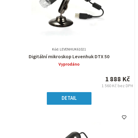
Kód: LEVENHUK61021
Průměrné
Digitální mikroskop Levenhuk DTX 50
hodnocení
Vyprodáno
produktu
je
1 888 Kč
0,0
1 560 Kč bez DPH
z
Měrná
5
cena:
DETAIL
hvězdiček.