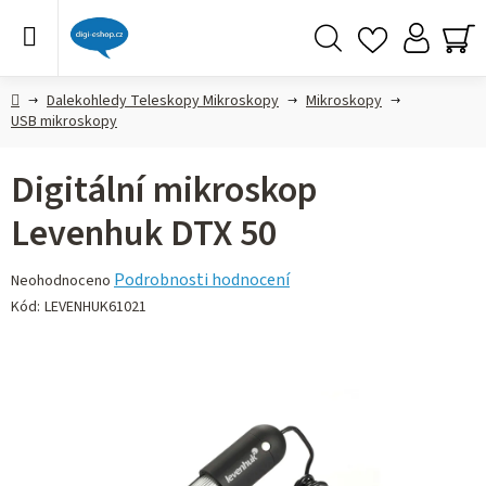
Přejít
na
obsah
Hledat
NÁ
KO
Domů
Dalekohledy Teleskopy Mikroskopy
Mikroskopy
USB mikroskopy
Digitální mikroskop
Levenhuk DTX 50
Průměrné
Podrobnosti hodnocení
Neohodnoceno
hodnocení
Kód:
LEVENHUK61021
produktu
je
0,0
z 5
hvězdiček.