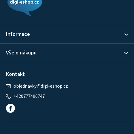
p
a
t
í
Informace
Vše o nákupu
Kontakt
objednavky
@
digi-eshop.cz
+420777496747