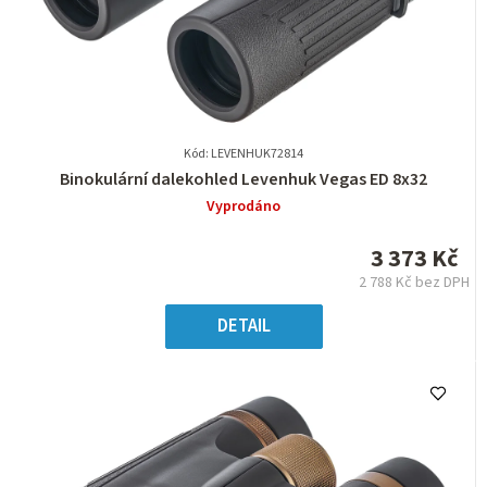
Kód: LEVENHUK72814
Průměrné
Binokulární dalekohled Levenhuk Vegas ED 8x32
hodnocení
Vyprodáno
produktu
je
3 373 Kč
0,0
2 788 Kč bez DPH
z
Měrná
5
cena:
DETAIL
hvězdiček.