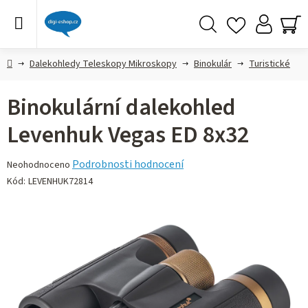
Přejít
na
obsah
Hledat
NÁ
KO
Domů
Dalekohledy Teleskopy Mikroskopy
Binokulár
Turistické
Binokulární dalekohled
Levenhuk Vegas ED 8x32
Průměrné
Podrobnosti hodnocení
Neohodnoceno
hodnocení
Kód:
LEVENHUK72814
produktu
je
0,0
z 5
hvězdiček.