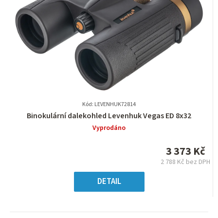
Kód: LEVENHUK72814
Průměrné
Binokulární dalekohled Levenhuk Vegas ED 8x32
hodnocení
Vyprodáno
produktu
je
3 373 Kč
0,0
2 788 Kč bez DPH
z
Měrná
5
cena:
DETAIL
hvězdiček.