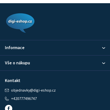
Z
á
p
a
t
í
Informace
Vše o nákupu
Kontakt
objednavky
@
digi-eshop.cz
+420777496747