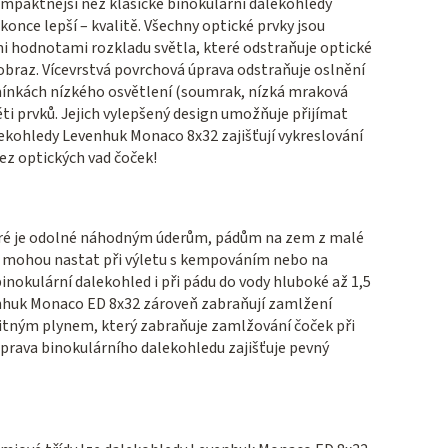
mpaktnější než klasické binokulární dalekohledy
konce lepší – kvalitě. Všechny optické prvky jsou
i hodnotami rozkladu světla, které odstraňuje optické
 obraz. Vícevrstvá povrchová úprava odstraňuje oslnění
odmínkách nízkého osvětlení (soumrak, nízká mraková
pěti prvků. Jejich vylepšený design umožňuje přijímat
alekohledy Levenhuk Monaco 8x32 zajišťují vykreslování
ez optických vad čoček!
teré je odolné náhodným úderům, pádům na zem z malé
ré mohou nastat při výletu s kempováním nebo na
nokulární dalekohled i při pádu do vody hluboké až 1,5
enhuk Monaco ED 8x32 zároveň zabraňují zamlžení
itným plynem, který zabraňuje zamlžování čoček při
rava binokulárního dalekohledu zajišťuje pevný