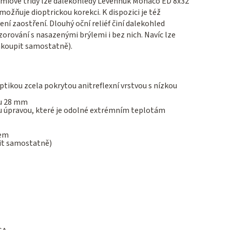
émiové třídy lze dalekohledy Levenhuk Monaco ED 8x32
ožňuje dioptrickou korekci. K dispozici je též
ní zaostření. Dlouhý oční reliéf činí dalekohled
rování s nasazenými brýlemi i bez nich. Navíc lze
zakoupit samostatně).
tikou zcela pokrytou anitreflexní vrstvou s nízkou
ru 28 mm
u úpravou, které je odolné extrémním teplotám
hem
pit samostatně)