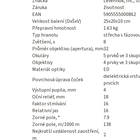
Značka
Levenhuk, Inc., U
Záruka
životnost
EAN
5905555000862
Velikost balení (DxŠxV)
25x20x10 cm
Přepravní hmotnost
1.63 kg
Typ hranolu
střecha s fázovou
Zvětšení, x
8
Průměr objektivu (apertura), mm
32
Okuláry
5 prvků ve 3 sku
Objektivy
4 prvky ve 3 skup
Materiál optiky
ED
dielektrická vrst
Povrchová úprava čoček
prvcích
Výstupní pupila, mm
4
Oční reliéf, mm
18
Faktor stmívání
16
Relativní jas
16
Zorné pole, °
7.9
Zorné pole, m/1000 m
138
Nejkratší vzdálenost zaostření,
2
m