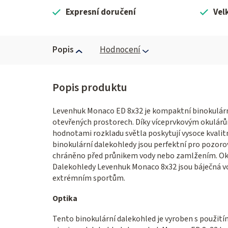
Expresní doručení
Vel
Popis
Hodnocení
Levenhuk Monaco ED 8x32 je kompaktní binokulární
otevřených prostorech. Díky víceprvkovým okulárů
hodnotami rozkladu světla poskytují vysoce kvalit
binokulární dalekohledy jsou perfektní pro pozorov
chráněno před průnikem vody nebo zamlžením. Ok
Dalekohledy Levenhuk Monaco 8x32 jsou báječná volba
extrémním sportům.
Optika
Tento binokulární dalekohled je vyroben s použit