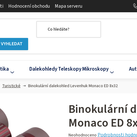
ti
Hodnocení obchodu
Mapa serveru
tika
Dalekohledy Teleskopy Mikroskopy
Aut
Turistické
Binokulární dalekohled Levenhuk Monaco ED 8x32
Binokulární 
Monaco ED 8
Průměrné
Podrobnosti hodn
Neohodnoceno