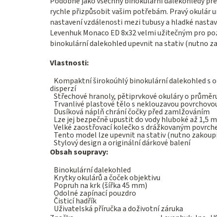
Podobně jako všechny binokulární dalekohledy pr
rychle přizpůsobit vašim potřebám. Pravý okulár um
nastavení vzdálenosti mezi tubusy a hladké nastave
Levenhuk Monaco ED 8x32 velmi užitečným pro pozo
binokulární dalekohled upevnit na stativ (nutno 
Vlastnosti:
Kompaktní širokoúhlý binokulární dalekohled s op
disperzí
Střechové hranoly, pětiprvkové okuláry o průmě
Trvanlivé plastové tělo s neklouzavou povrchovo
Dusíková náplň chrání čočky před zamlžováním
Lze jej bezpečně upustit do vody hluboké až 1,5 m
Velké zaostřovací kolečko s drážkovaným povrc
Tento model lze upevnit na stativ (nutno zakou
Stylový design a originální dárkové balení
Obsah soupravy:
Binokulární dalekohled
Krytky okulárů a čoček objektivu
Popruh na krk (šířka 45 mm)
Odolné zapínací pouzdro
Čisticí hadřík
Uživatelská příručka a doživotní záruka