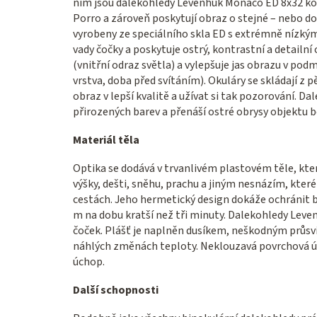
nim jsou dalekohledy Levenhuk Monaco ED 8x32 ko
Porro a zároveň poskytují obraz o stejné – nebo do
vyrobeny ze speciálního skla ED s extrémně nízkým
vady čočky a poskytuje ostrý, kontrastní a detailní
(vnitřní odraz světla) a vylepšuje jas obrazu v p
vrstva, doba před svítáním). Okuláry se skládají z 
obraz v lepší kvalitě a užívat si tak pozorování. D
přirozených barev a přenáší ostré obrysy objektu b
Materiál těla
Optika se dodává v trvanlivém plastovém těle, k
výšky, dešti, sněhu, prachu a jiným nesnázím, kte
cestách. Jeho hermetický design dokáže ochránit bi
m na dobu kratší než tři minuty. Dalekohledy Lev
čoček. Plášť je naplněn dusíkem, neškodným průsv
náhlých změnách teploty. Neklouzavá povrchová úp
úchop.
Další schopnosti