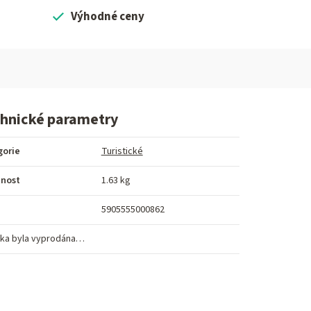
Výhodné ceny
hnické parametry
gorie
Turistické
nost
1.63 kg
5905555000862
ka byla vyprodána…