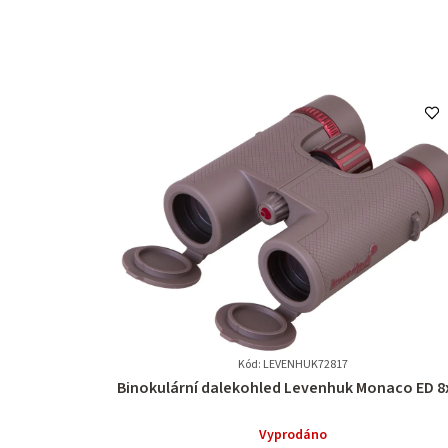
Kód: LEVENHUK72817
Průměrné
Binokulární dalekohled Levenhuk Monaco ED 8
hodnocení
produktu
Vyprodáno