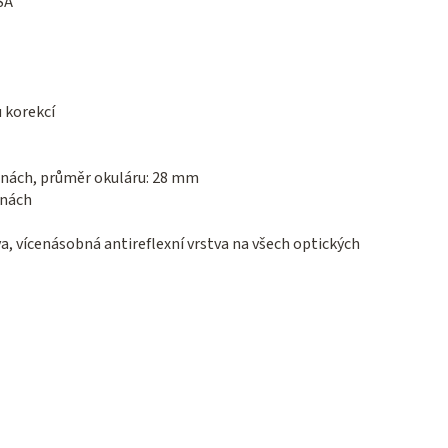
SA
 korekcí
pinách, průměr okuláru: 28 mm
inách
va, vícenásobná antireflexní vrstva na všech optických