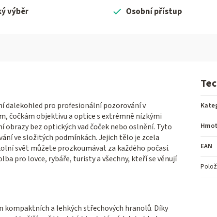
ký výběr
Osobní přístup
Tec
 dalekohled pro profesionální pozorování v
Kate
m, čočkám objektivu a optice s extrémně nízkými
Hmot
ní obrazy bez optických vad čoček nebo oslnění. Tyto
ání ve složitých podmínkách. Jejich tělo je zcela
EAN
olní svět můžete prozkoumávat za každého počasí.
 pro lovce, rybáře, turisty a všechny, kteří se věnují
Polož
ím kompaktních a lehkých střechových hranolů. Díky