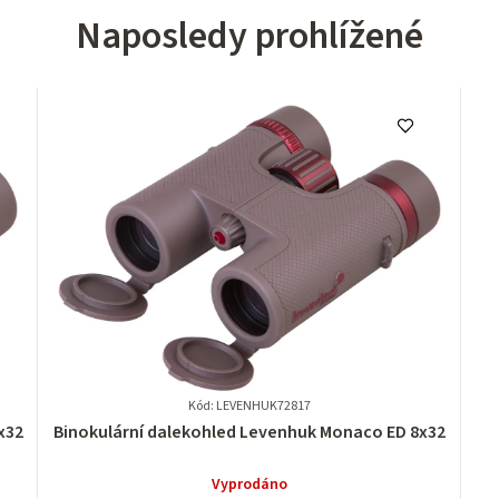
Naposledy prohlížené
Kód: LEVENHUK72817
Průměrné
x32
Binokulární dalekohled Levenhuk Monaco ED 8x32
hodnocení
produktu
Vyprodáno