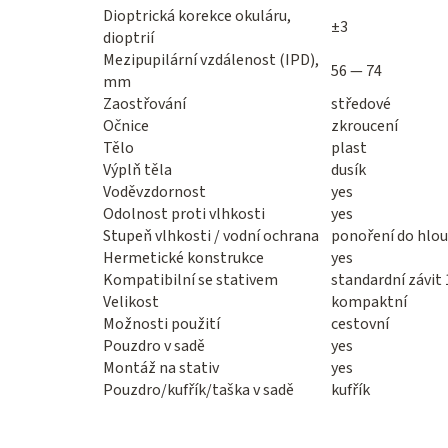
Dioptrická korekce okuláru,
±3
dioptrií
Mezipupilární vzdálenost (IPD),
56 — 74
mm
Zaostřování
středové
Očnice
zkroucení
Tělo
plast
Výplň těla
dusík
Voděvzdornost
yes
Odolnost proti vlhkosti
yes
Stupeň vlhkosti / vodní ochrana
ponoření do hlou
Hermetické konstrukce
yes
Kompatibilní se stativem
standardní závit 
Velikost
kompaktní
Možnosti použití
cestovní
Pouzdro v sadě
yes
Montáž na stativ
yes
Pouzdro/kufřík/taška v sadě
kufřík