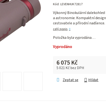
hodnocení
Kód:
LEVENHUK72817
produktu
Výkonný Binokulární dalekohled
je
a astronomie. Kompaktní design s
0,0
cestovatele a přírodní nadšence.
z 5
hvězdiček.
celý popis
Položka byla vyprodána…
Vyprodáno
6 075 Kč
5 021 Kč bez DPH
Měrná cena:
Zeptat se
Hlídat