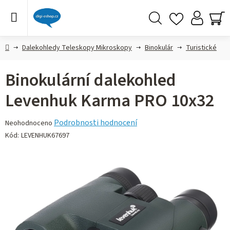
Přejít
na
obsah
Hledat
NÁ
KO
Domů
Dalekohledy Teleskopy Mikroskopy
Binokulár
Turistické
Binokulární dalekohled
Levenhuk Karma PRO 10x32
Průměrné
Podrobnosti hodnocení
Neohodnoceno
hodnocení
Kód:
LEVENHUK67697
produktu
je
0,0
z 5
hvězdiček.