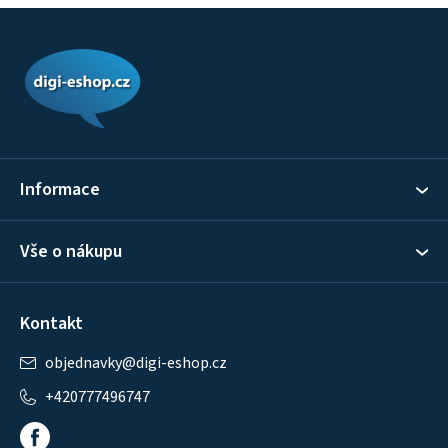
Z
á
p
a
t
í
Informace
Vše o nákupu
Kontakt
objednavky
@
digi-eshop.cz
+420777496747