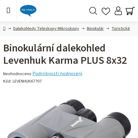
Přejít
na
obsah
Hledat
NÁ
KO
Domů
Dalekohledy Teleskopy Mikroskopy
Binokulár
Turistické
Binokulární dalekohled
Levenhuk Karma PLUS 8x32
Průměrné
Podrobnosti hodnocení
Neohodnoceno
hodnocení
Kód:
LEVENHUK67707
produktu
je
0,0
z 5
hvězdiček.