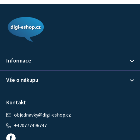
Z
á
p
a
t
í
Informace
Vše o nákupu
Kontakt
objednavky
@
digi-eshop.cz
+420777496747