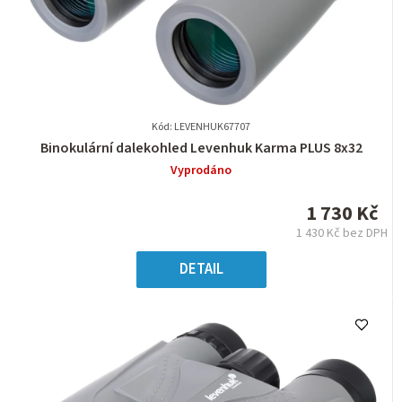
Kód: LEVENHUK67707
Průměrné
Binokulární dalekohled Levenhuk Karma PLUS 8x32
hodnocení
Vyprodáno
produktu
je
1 730 Kč
0,0
1 430 Kč bez DPH
z
Měrná
5
cena:
DETAIL
hvězdiček.