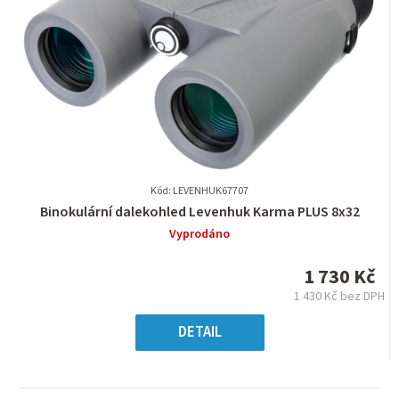
Kód: LEVENHUK67707
Průměrné
Binokulární dalekohled Levenhuk Karma PLUS 8x32
hodnocení
Vyprodáno
produktu
je
1 730 Kč
0,0
1 430 Kč bez DPH
z
Měrná
5
cena:
DETAIL
hvězdiček.