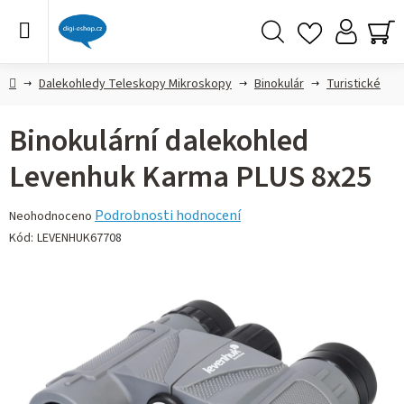
Přejít
na
obsah
Hledat
NÁ
KO
Domů
Dalekohledy Teleskopy Mikroskopy
Binokulár
Turistické
Binokulární dalekohled
Levenhuk Karma PLUS 8x25
Průměrné
Podrobnosti hodnocení
Neohodnoceno
hodnocení
Kód:
LEVENHUK67708
produktu
je
0,0
z 5
hvězdiček.