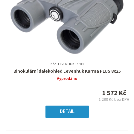
Kód: LEVENHUK67708
Průměrné
Binokulární dalekohled Levenhuk Karma PLUS 8x25
hodnocení
Vyprodáno
produktu
je
1 572 Kč
0,0
1 299 Kč bez DPH
z
Měrná
5
cena:
DETAIL
hvězdiček.