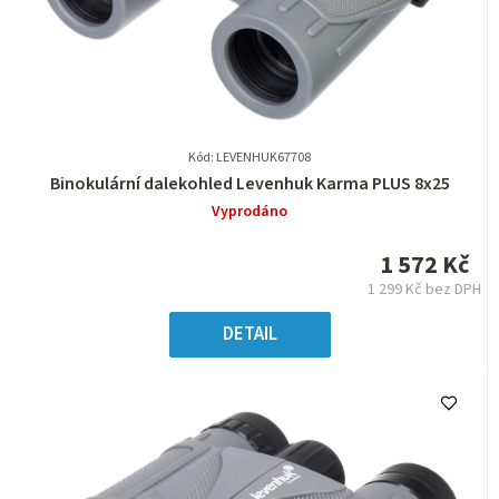
Kód: LEVENHUK67708
Průměrné
Binokulární dalekohled Levenhuk Karma PLUS 8x25
hodnocení
Vyprodáno
produktu
je
1 572 Kč
0,0
1 299 Kč bez DPH
z
Měrná
5
cena:
DETAIL
hvězdiček.