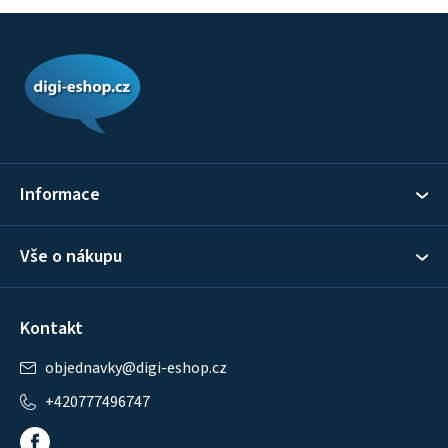
Z
á
p
a
t
í
Informace
Vše o nákupu
Kontakt
objednavky
@
digi-eshop.cz
+420777496747